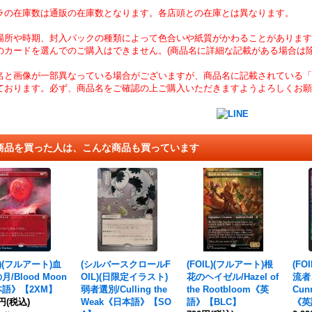
ラの在庫数は通販の在庫数となります。各店頭との在庫とは異なります。
場所や時期、封入パックの種類によって色合いや紙質がかわることがあります
のカードを選んでのご購入はできません。(商品名に詳細な記載がある場合は除
名と画像が一部異なっている場合がございますが、商品名に記載されている「
ております。必ず、商品名をご確認の上ご購入いただきますようよろしくお願
商品を買った人は、こんな商品も買っています
L)(フルアート)血
(シルバースクロールF
(FOIL)(フルアート)根
(FO
/Blood Moon
OIL)(日限定イラスト)
花のヘイゼル/Hazel of
流者
語》【2XM】
弱者選別/Culling the
the Rootbloom《英
Cun
0円
(税込)
Weak《日本語》【SO
語》【BLC】
《英