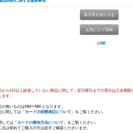
返品特約に関する重要事項
再入荷を知らせる
お気に入り登録
日から4日以上経過していない商品に関して：翌日曜日までの受注は入金期限
します。
記の無いものはNM〜NM-となります。
記に関しては「
カードの状態表記について
」をご覧ください。
関しては「
カードの梱包方法について
」をご覧ください。
二点は初めてご購入の方は必ずご確認くださいませ。