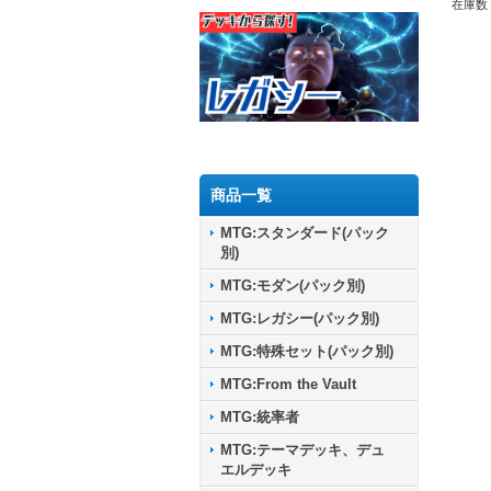
在庫数 
商品一覧
MTG:スタンダード(パック
別)
MTG:モダン(パック別)
MTG:レガシー(パック別)
MTG:特殊セット(パック別)
MTG:From the Vault
MTG:統率者
MTG:テーマデッキ、デュ
エルデッキ