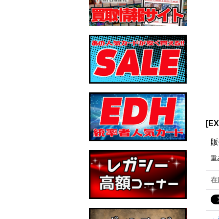
[E
販
重
在