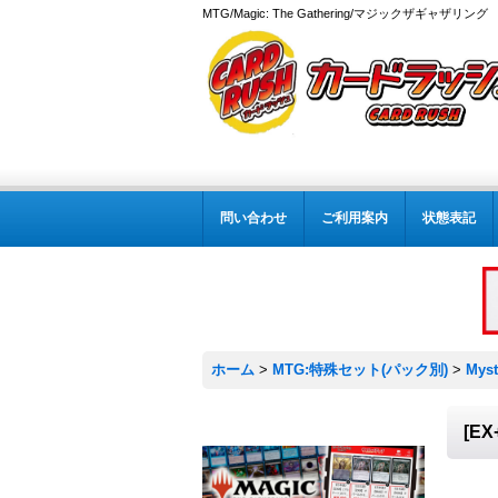
MTG/Magic: The Gathering/マジックザギャザ
問い合わせ
ご利用案内
状態表記
ホーム
>
MTG:特殊セット(パック別)
>
Myst
[E