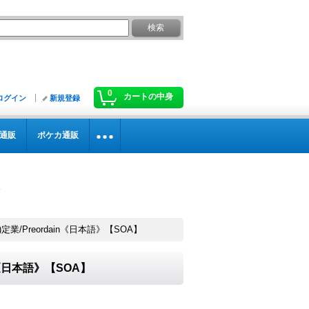
0
カートの中身
ログイン
新規登録
通販
ポケカ通販
定業/Preordain《日本語》【SOA】
in《日本語》【SOA】