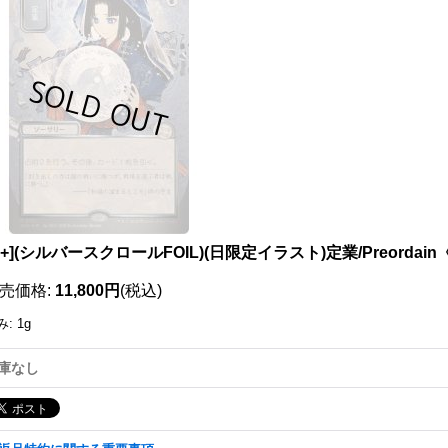
111803207001
X+](シルバースクロールFOIL)(日限定イラスト)定業/Preorda
売価格
:
11,800円
(税込)
み
:
1g
庫なし