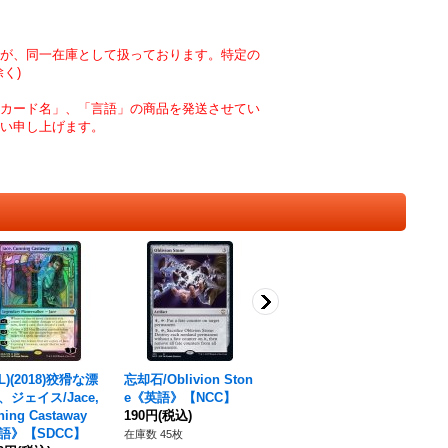
が、同一在庫として扱っております。特定の
く)
カード名」、「言語」の商品を発送させてい
い申し上げます。
IL)(2018)狡猾な漂
忘却石/Oblivion Ston
(FOIL)(旧枠仕様)高原
(F
、ジェイス/Jace,
e《英語》【NCC】
の狩りの達人/Huntma
ナ
ning Castaway
190円
(税込)
ster of the Fells《日
ー/T
語》【SDCC】
本語》【INR】
Pa
在庫数 45枚