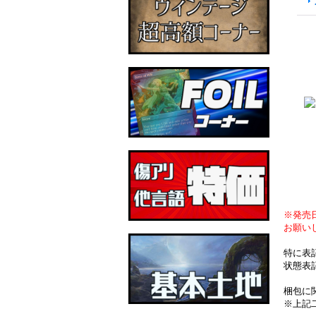
※発売
お願い
特に表
状態表
梱包に
※上記