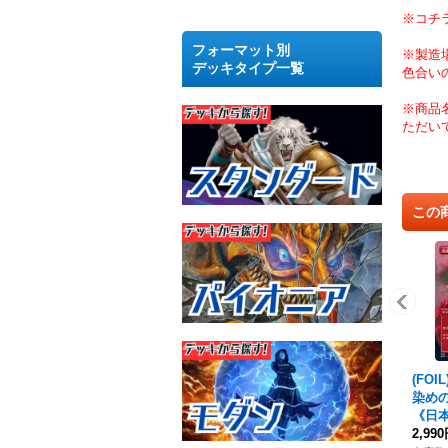
※コチ
フォーマット別
※製造
デッキタイプ一覧
色合い
※商品
ただい
この
(FOI
染めの月
《日本
2,99