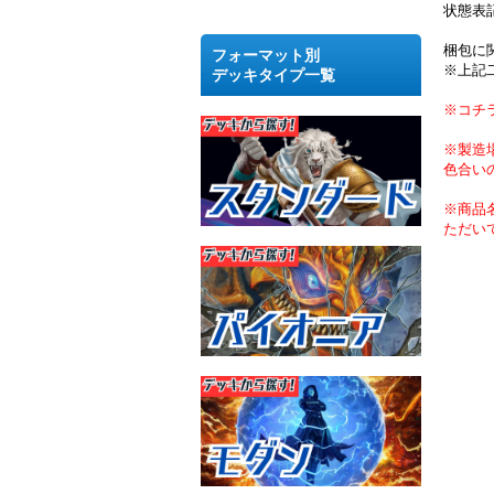
状態表
梱包に
フォーマット別
※上記
デッキタイプ一覧
※コチ
※製造
色合い
※商品
ただい