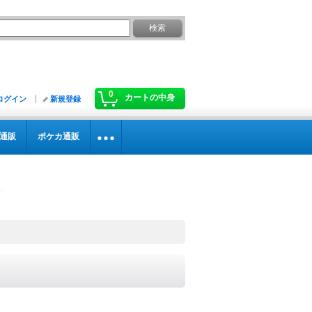
0
カートの中身
ログイン
新規登録
通販
ポケカ通販