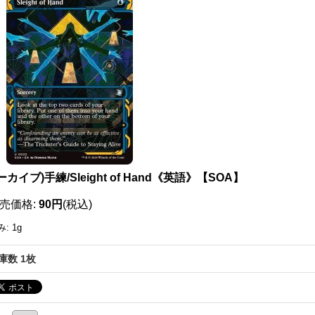
111792591001
ーカイブ)手練/Sleight of Hand《英語》【SOA】
売価格
:
90円
(税込)
み
:
1g
庫数 1枚