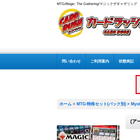
MTG/Magic: The Gathering/マジックザギャザ
問い合わせ
ご利用案内
状態表記
ホーム
>
MTG:特殊セット(パック別)
>
Myst
(ア