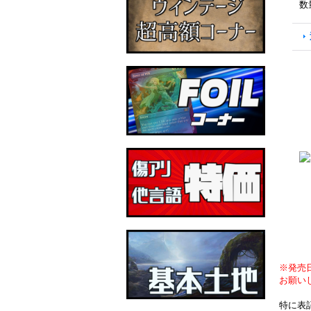
数
※発売
お願い
特に表