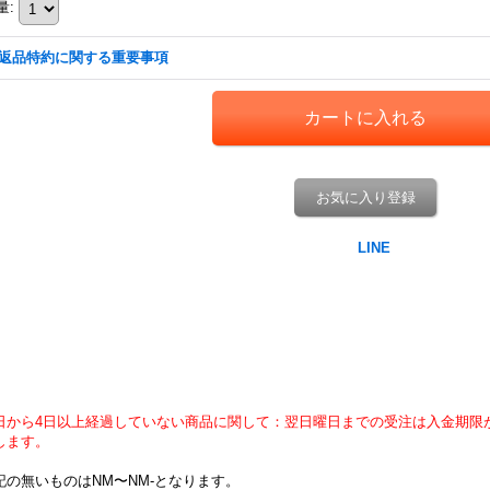
量
:
返品特約に関する重要事項
お気に入り登録
日から4日以上経過していない商品に関して：翌日曜日までの受注は入金期限
します。
記の無いものはNM〜NM-となります。