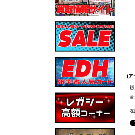
(ア
販
重
在