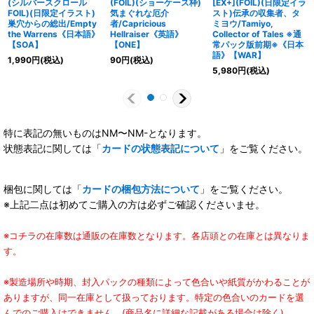
(シルバースクロール
(FOIL)(ショーケース枠)
[EX+](FOIL)(日限定イラ
FOIL)(日限定イラスト)
気まぐれな厄介
スト)伝承の収集者、タ
巣穴からの総出/Empty
者/Capricious
ミヨウ/Tamiyo,
the Warrens《日本語》
Hellraiser《英語》
Collector of Tales ※通
【SOA】
【ONE】
常パック版前期※《日本
語》【WAR】
1,990
円
(税込)
90
円
(税込)
5,980
円
(税込)
特に表記の無いものはNM〜NM-となります。
状態表記に関しては「
カードの状態表記について
」をご覧ください。
梱包に関しては「
カードの梱包方法について
」をご覧ください。
※上記二点は初めてご購入の方は必ずご確認くださいませ。
※コチラの在庫数は通販の在庫数となります。各店頭との在庫とは異なりま
す。
※製造場所や時期、封入パックの種類によって色合いや紙質がかわることが
ありますが、同一在庫として扱っております。特定の色合いのカードを選
んでのご購入はできません。(商品名に詳細な記載がある場合は除く)