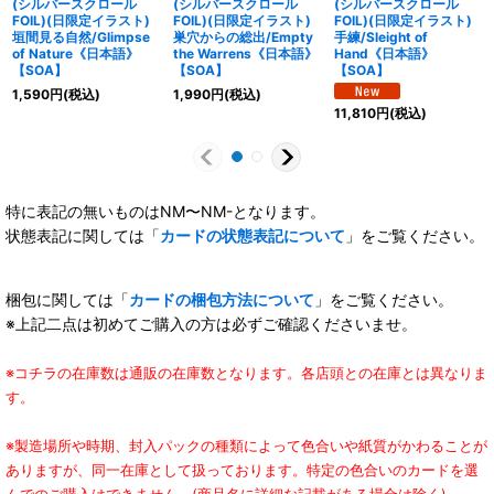
(シルバースクロール
(シルバースクロール
(シルバースクロール
FOIL)(日限定イラスト)
FOIL)(日限定イラスト)
FOIL)(日限定イラスト)
垣間見る自然/Glimpse
巣穴からの総出/Empty
手練/Sleight of
of Nature《日本語》
the Warrens《日本語》
Hand《日本語》
【SOA】
【SOA】
【SOA】
1,590
円
(税込)
1,990
円
(税込)
11,810
円
(税込)
特に表記の無いものはNM〜NM-となります。
状態表記に関しては「
カードの状態表記について
」をご覧ください。
梱包に関しては「
カードの梱包方法について
」をご覧ください。
※上記二点は初めてご購入の方は必ずご確認くださいませ。
※コチラの在庫数は通販の在庫数となります。各店頭との在庫とは異なりま
す。
※製造場所や時期、封入パックの種類によって色合いや紙質がかわることが
ありますが、同一在庫として扱っております。特定の色合いのカードを選