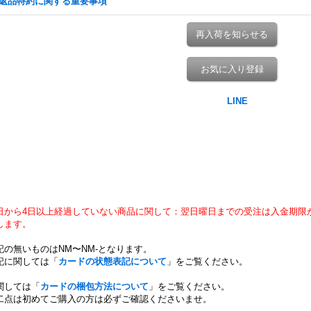
返品特約に関する重要事項
再入荷を知らせる
お気に入り登録
日から4日以上経過していない商品に関して：翌日曜日までの受注は入金期限
します。
記の無いものはNM〜NM-となります。
記に関しては「
カードの状態表記について
」をご覧ください。
関しては「
カードの梱包方法について
」をご覧ください。
二点は初めてご購入の方は必ずご確認くださいませ。