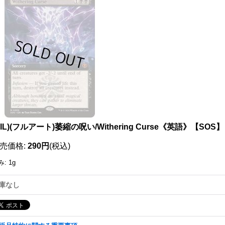
111801046001
OIL)(フルアート)萎縮の呪い/Withering Curse《英語》【SOS】
売価格
:
290円
(税込)
み
:
1g
庫なし