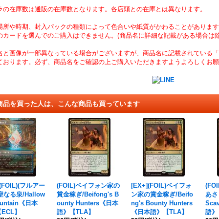
ラの在庫数は通販の在庫数となります。各店頭との在庫とは異なります。
場所や時期、封入パックの種類によって色合いや紙質がかわることがあります
のカードを選んでのご購入はできません。(商品名に詳細な記載がある場合は除
名と画像が一部異なっている場合がございますが、商品名に記載されている「
ております。必ず、商品名をご確認の上ご購入いただきますようよろしくお願
商品を買った人は、こんな商品も買っています
](FOIL)(フルアー
(FOIL)ベイフォン家の
[EX+](FOIL)ベイフォ
(F
聖なる泉/Hallow
賞金稼ぎ/Beifong's B
ン家の賞金稼ぎ/Beifo
あさり
ountain《日本
ounty Hunters《日本
ng's Bounty Hunters
Sca
ECL】
語》【TLA】
《日本語》【TLA】
語》