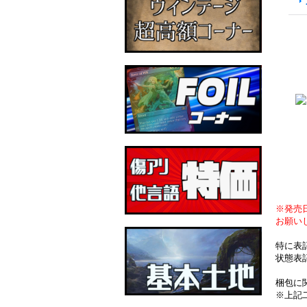
※発売
お願い
特に表
状態表
梱包に
※上記