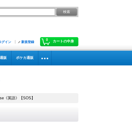
0
カートの中身
ログイン
新規登録
通販
ポケカ通販
Curse《英語》【SOS】