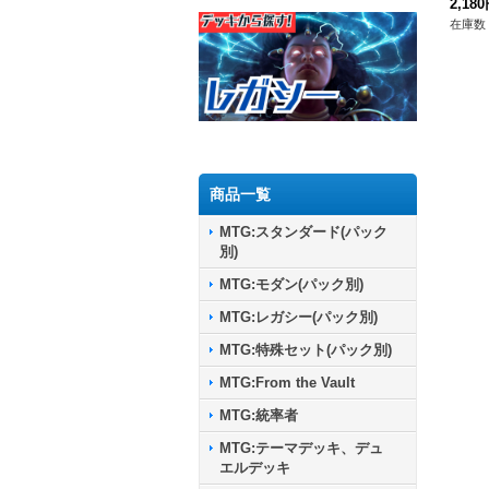
2,18
在庫数 
商品一覧
MTG:スタンダード(パック
別)
MTG:モダン(パック別)
MTG:レガシー(パック別)
MTG:特殊セット(パック別)
MTG:From the Vault
MTG:統率者
MTG:テーマデッキ、デュ
エルデッキ