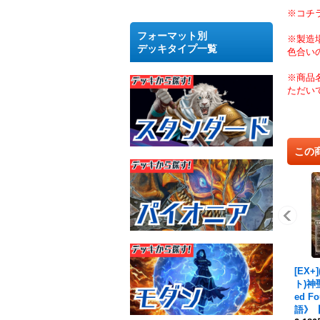
※コチ
フォーマット別
※製造
デッキタイプ一覧
色合い
※商品
ただい
この
[EX+
ト)神
ed F
語》【