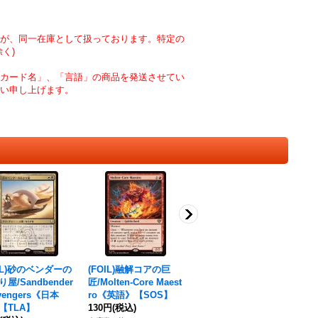
が、同一在庫として扱っております。特定の
く)
カード名」、「言語」の商品を発送させてい
い申し上げます。
OIL)砂のベンダーの
(FOIL)融解コアの巨
(FOIL)易変の探検者/M
屋/Sandbender
匠/Molten-Core Maest
utable Explorer《英
vengers《日本
ro《英語》【SOS】
語》【ECL】
【TLA】
130円
(税込)
190円
(税込)