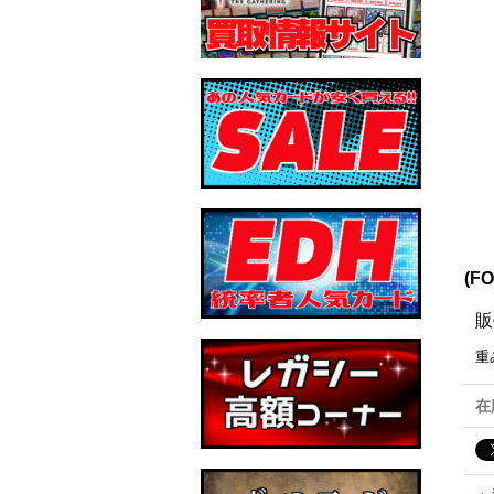
(F
販
重
在