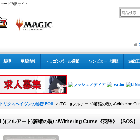
リング カード通販サイト
新弾
更新情報
ドラゴンボール通販
ワンピカード通販
遊戯王
トリクスヘイヴンの秘密 FOIL
>
(FOIL)(フルアート)萎縮の呪い/Withering 
OIL)(フルアート)萎縮の呪い/Withering Curse《英語》【SOS】