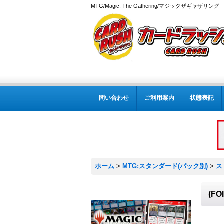
MTG/Magic: The Gathering/マジックザギャザ
問い合わせ
ご利用案内
状態表記
ホーム
>
MTG:スタンダード(パック別)
>
ス
(F