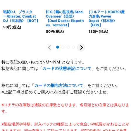
戦闘DJ、ブラスタ
[EX+]鋼の監視者/Steel
(フルアート)(0079)魔
ー/Blaster, Combat
Overseer《英語》
力倉庫/Power
DJ《日本語》【BOT】
【Duel Decks: Elspeth
Depot《日本語》
vs. Tezzeret】
【EOS】
90
円
(税込)
80
円
(税込)
130
円
(税込)
特に表記の無いものはNM〜NM-となります。
状態表記に関しては「
カードの状態表記について
」をご覧ください。
梱包に関しては「
カードの梱包方法について
」をご覧ください。
※上記二点は初めてご購入の方は必ずご確認くださいませ。
※コチラの在庫数は通販の在庫数となります。各店頭との在庫とは異なりま
す。
※製造場所や時期、封入パックの種類によって色合いや紙質がかわることが
ありますが、同一在庫として扱っております。特定の色合いのカードを選