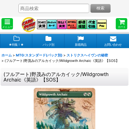
検索
メニュー
カート
★特集！★
パック別
新着商品
お問い合わせ
ホーム
>
MTG:スタンダード(パック別)
>
ストリクスヘイヴンの秘密
>
(フルアート)野茂みのアルカイック/Wildgrowth Archaic《英語》【SOS】
(フルアート)野茂みのアルカイック/Wildgrowth
Archaic《英語》【SOS】