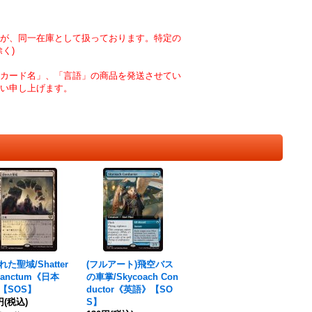
が、同一在庫として扱っております。特定の
く)
カード名」、「言語」の商品を発送させてい
い申し上げます。
た聖域/Shatter
(フルアート)飛空バス
Sanctum《日本
の車掌/Skycoach Con
【SOS】
ductor《英語》【SO
円
(税込)
S】