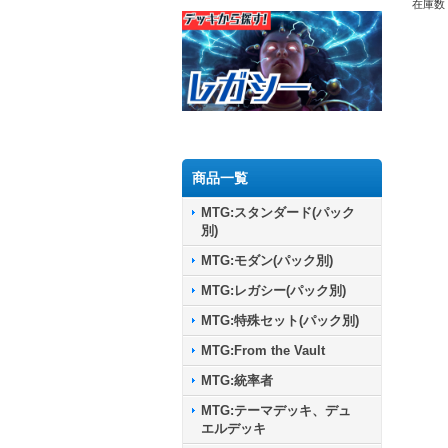
在庫数 
商品一覧
MTG:スタンダード(パック
別)
MTG:モダン(パック別)
MTG:レガシー(パック別)
MTG:特殊セット(パック別)
MTG:From the Vault
MTG:統率者
MTG:テーマデッキ、デュ
エルデッキ