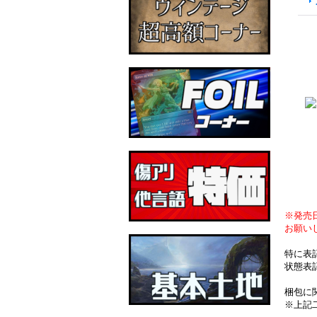
※発売
お願い
特に表
状態表
梱包に
※上記