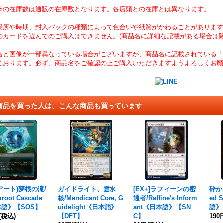
ラの在庫数は通販の在庫数となります。各店頭との在庫とは異なります。
場所や時期、封入パックの種類によって色合いや紙質がかわることがあります
のカードを選んでのご購入はできません。(商品名に詳細な記載がある場合は除
名と画像が一部異なっている場合がございますが、商品名に記載されている「
ております。必ず、商品名をご確認の上ご購入いただきますようよろしくお願
商品を買った人は、こんな商品も買っています
アート)夢根の滝/
ガイドライト、雲水
[EX+]ラフィーンの密
砕かれ
root Cascade
核/Mendicant Core, G
通者/Raffine's Inform
ed 
語》【SOS】
uidelight《日本語》
ant《日本語》【SN
語》
(税込)
【DFT】
C】
190