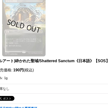
111792079001
ルアート)砕かれた聖域/Shattered Sanctum《日本語》【SOS
売価格
:
190円
(税込)
み
:
1g
庫なし