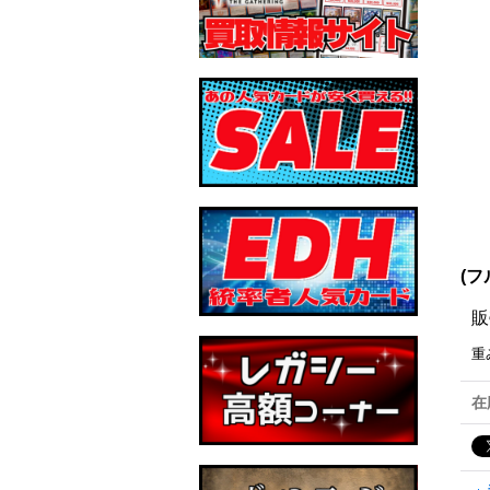
(フ
販
重
在