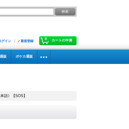
0
カートの中身
ログイン
新規登録
通販
ポケカ通販
《日本語》【SOS】
】