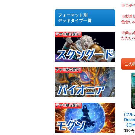
※コチ
フォーマット別
※製造
デッキタイプ一覧
色合い
※商品
ただい
この
(フル
Dream
《日本
190円