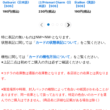
Outburst《日本語》
け/Prismari Charm《日
Stallion《英語》
【SOS】
本語》【SOS】
【SOS】
190
円
(税込)
230
円
(税込)
190
円
(税込)
特に表記の無いものはNM〜NM-となります。
状態表記に関しては「
カードの状態表記について
」をご覧ください。
梱包に関しては「
カードの梱包方法について
」をご覧ください。
※上記二点は初めてご購入の方は必ずご確認くださいませ。
※コチラの在庫数は通販の在庫数となります。各店頭との在庫とは異なりま
す。
※製造場所や時期、封入パックの種類によって色合いや紙質がかわることが
ありますが、同一在庫として扱っております。特定の色合いのカードを選
んでのご購入はできません。(商品名に詳細な記載がある場合は除く)