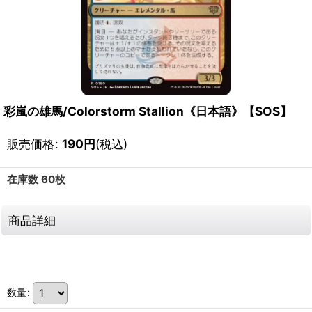
彩嵐の雄馬/Colorstorm Stallion《日本語》【SOS】
販売価格
:
190
円
(税込)
在庫数 60枚
商品詳細
111791946001
数量
: