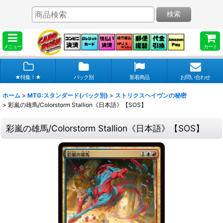
検索
メニュー
カート
★特集！★
パック別
新着商品
お問い合わせ
ホーム
>
MTG:スタンダード(パック別)
>
ストリクスヘイヴンの秘密
>
彩嵐の雄馬/Colorstorm Stallion《日本語》【SOS】
彩嵐の雄馬/Colorstorm Stallion《日本語》【SOS】