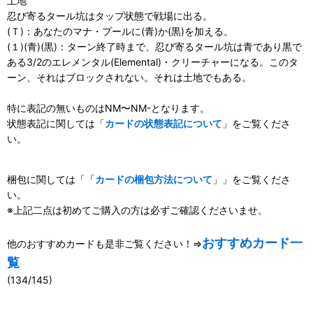
土地
忍び寄るタール坑はタップ状態で戦場に出る。
(Ｔ)：あなたのマナ・プールに(青)か(黒)を加える。
(１)(青)(黒)：ターン終了時まで、忍び寄るタール坑は青であり黒で
ある3/2のエレメンタル(Elemental)・クリーチャーになる。このタ
ーン、それはブロックされない。それは土地でもある。
特に表記の無いものはNM〜NM-となります。
状態表記に関しては「
カードの状態表記について
」をご覧くださ
い。
梱包に関しては「「
カードの梱包方法について
」」をご覧くださ
い。
※上記二点は初めてご購入の方は必ずご確認くださいませ。
おすすめカード一
他のおすすめカードも是非ご覧ください！⇒
覧
(134/145)
111098623001