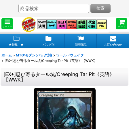
検索
メニュー
カート
★特集！★
パック別
新着商品
お問い合わせ
ホーム
>
MTG:モダン(パック別)
>
ワールドウェイク
>
[EX+]忍び寄るタール坑/Creeping Tar Pit《英語》【WWK】
[EX+]忍び寄るタール坑/Creeping Tar Pit《英語》
【WWK】