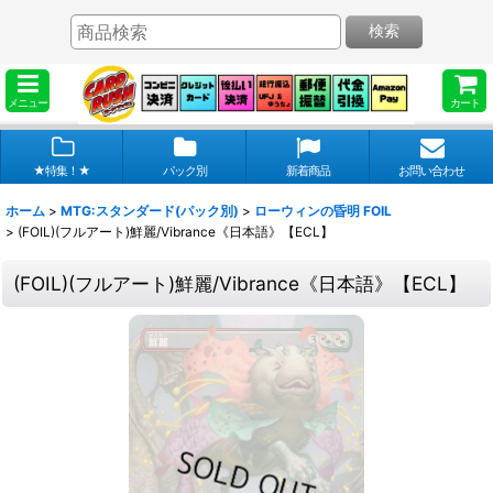
検索
メニュー
カート
★特集！★
パック別
新着商品
お問い合わせ
ホーム
>
MTG:スタンダード(パック別)
>
ローウィンの昏明 FOIL
>
(FOIL)(フルアート)鮮麗/Vibrance《日本語》【ECL】
(FOIL)(フルアート)鮮麗/Vibrance《日本語》【ECL】