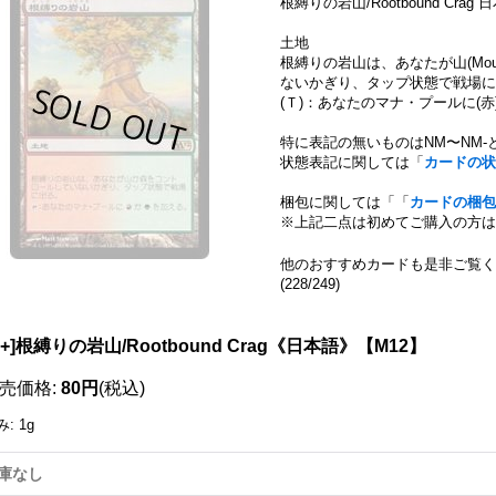
根縛りの岩山/Rootbound Crag 
土地
根縛りの岩山は、あなたが山(Mount
ないかぎり、タップ状態で戦場に
(Ｔ)：あなたのマナ・プールに(赤
特に表記の無いものはNM〜NM-
状態表記に関しては「
カードの状
梱包に関しては「「
カードの梱包
※上記二点は初めてご購入の方は
他のおすすめカードも是非ご覧く
(228/249)
111093646001
X+]根縛りの岩山/Rootbound Crag《日本語》【M12】
売価格
:
80円
(税込)
み
:
1g
庫なし