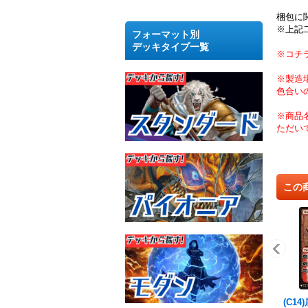
梱包に
※上記
フォーマット別
デッキタイプ一覧
※コチ
※製造
色合い
※商品
ただい
この
(C1