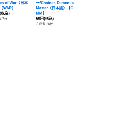
ties of War《日本
ー/Chainer, Dementia
語》【MH1】
【WAR】
Master《日本語》【C
230円
(税込)
(税込)
MM】
在庫数 63枚
60円
(税込)
 7枚
在庫数 26枚