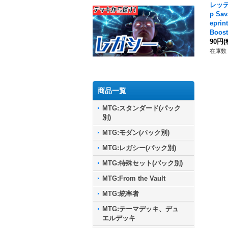
レッティ
p S
eprin
Boos
90円
(
在庫数 
商品一覧
MTG:スタンダード(パック
別)
MTG:モダン(パック別)
MTG:レガシー(パック別)
MTG:特殊セット(パック別)
MTG:From the Vault
MTG:統率者
MTG:テーマデッキ、デュ
エルデッキ