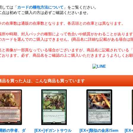
関しては「
カードの梱包方法について
」をご覧ください。
二点は初めてご購入の方は必ずご確認くださいませ。
ラの在庫数は通販の在庫数となります。各店頭との在庫とは異なります。
場所や時期、封入パックの種類によって色合いや紙質がかわることがあります
のカードを選んでのご購入はできません。(商品名に詳細な記載がある場合は除
名と画像が一部異なっている場合がございますが、商品名に記載されている「
ております。必ず、商品名をご確認の上ご購入いただきますようよろしくお願
商品を買った人は、こんな商品も買っています
4)屑鉄の学者、ダ
[EX+]ギガントサウル
[EX+]類似の金床/Sem
[EX