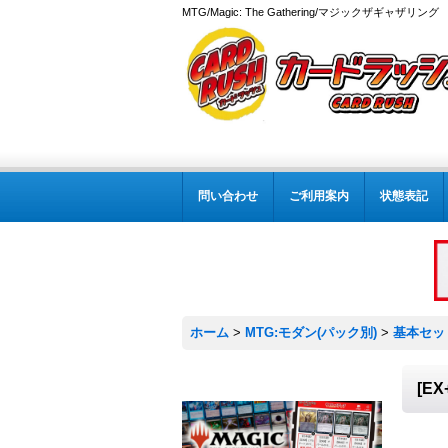
MTG/Magic: The Gathering/マジックザギャザ
問い合わせ
ご利用案内
状態表記
ホーム
>
MTG:モダン(パック別)
>
基本セット
[E