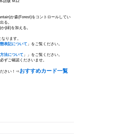
日本語版 M12
ain)か森(Forest)をコントロールしてい
出る。
)か(緑)を加える。
となります。
態表記について
」をご覧ください。
方法について
」」をご覧ください。
必ずご確認くださいませ。
おすすめカード一覧
ださい！⇒