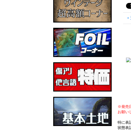
※発売
お願い
特に表
状態表