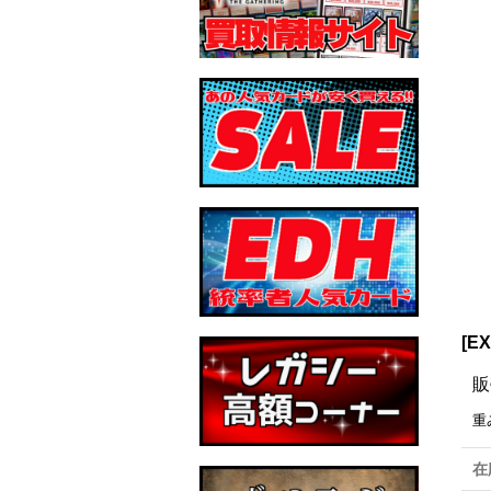
[E
販
重
在