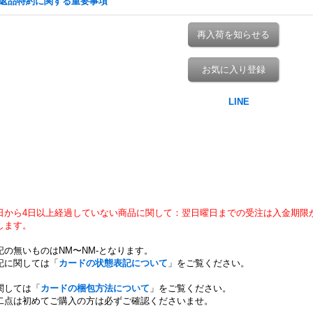
返品特約に関する重要事項
再入荷を知らせる
お気に入り登録
日から4日以上経過していない商品に関して：翌日曜日までの受注は入金期限
します。
記の無いものはNM〜NM-となります。
記に関しては「
カードの状態表記について
」をご覧ください。
関しては「
カードの梱包方法について
」をご覧ください。
二点は初めてご購入の方は必ずご確認くださいませ。