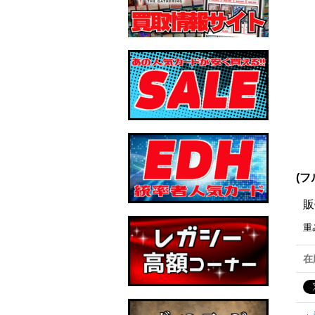
(フ
販
重
在