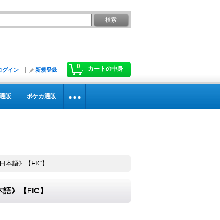
0
カートの中身
ログイン
新規登録
通販
ポケカ通販
《日本語》【FIC】
本語》【FIC】