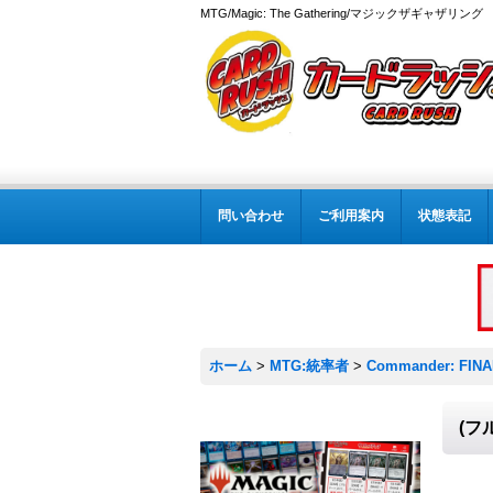
MTG/Magic: The Gathering/マジックザギャザ
問い合わせ
ご利用案内
状態表記
ホーム
>
MTG:統率者
>
Commander: FIN
(フ