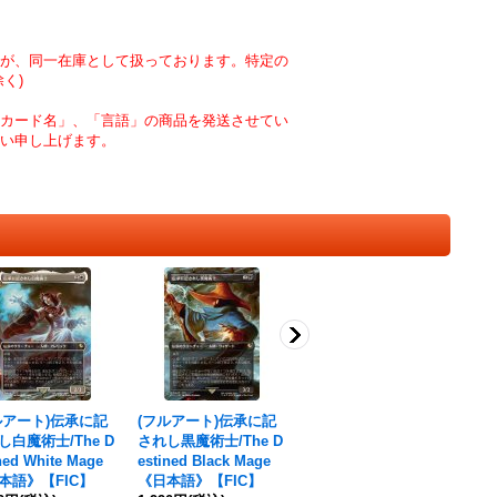
が、同一在庫として扱っております。特定の
く)
カード名」、「言語」の商品を発送させてい
い申し上げます。
ルアート)伝承に記
(フルアート)伝承に記
(フルアート)シェフズ
(
し白魔術士/The D
されし黒魔術士/The D
セレクト/Campsite C
の
ned White Mage
estined Black Mage
uisine《日本語》【FI
arl
本語》【FIC】
《日本語》【FIC】
C】
p