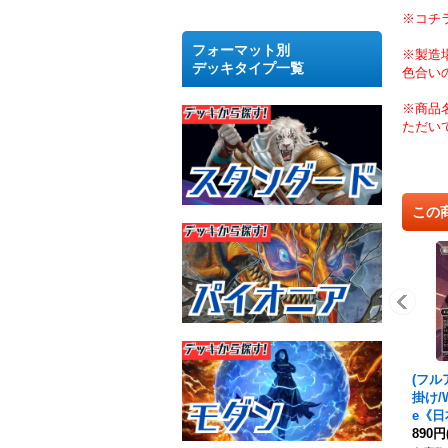
※コチ
フォーマット別
※製造
デッキタイプ一覧
色合い
※商品
ただい
この
(フル
掛け/Wa
e《日
890円