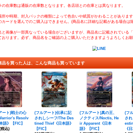
ラの在庫数は通販の在庫数となります。各店頭との在庫とは異なります。
場所や時期、封入パックの種類によって色合いや紙質がかわることがあります
のカードを選んでのご購入はできません。(商品名に詳細な記載がある場合は除
名と画像が一部異なっている場合がございますが、商品名に記載されている「
ております。必ず、商品名をご確認の上ご購入いただきますようよろしくお願
商品を買った人は、こんな商品も買っています
アート)戦士の心
(フルアート)伝承に記
(フルアート)真の王、
(フ
rrior's Resolv
されしシーフ/The Des
ノクティス/Noctis, He
され
本語》【FIC】
tined Thief《日本語》
ir Apparent《日本
esti
(税込)
【FIC】
語》【FIC】
《日