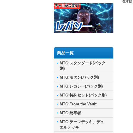
在庫数 
商品一覧
MTG:スタンダード(パック
別)
MTG:モダン(パック別)
MTG:レガシー(パック別)
MTG:特殊セット(パック別)
MTG:From the Vault
MTG:統率者
MTG:テーマデッキ、デュ
エルデッキ