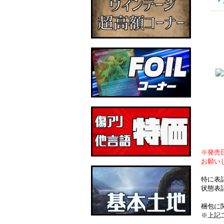
※発売
お願い
特に表
状態表
梱包に
※上記