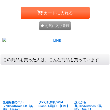
カートに入れる
お気に入り登録
この商品を買った人は、こんな商品も買っています
血編み髪のエル
[EX+]乱撃斬/Wild
燃えがら
フ/Bloodbraid Elf《英
Slash《英語》【FRF】
蔦/Cindervines《英
語》【EMA】
語》【RNA】