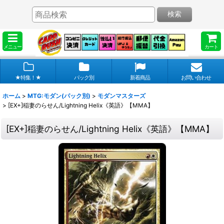
検索
メニュー
カート
★特集！★
パック別
新着商品
お問い合わせ
ホーム
>
MTG:モダン(パック別)
>
モダンマスターズ
>
[EX+]稲妻のらせん/Lightning Helix《英語》【MMA】
[EX+]稲妻のらせん/Lightning Helix《英語》【MMA】