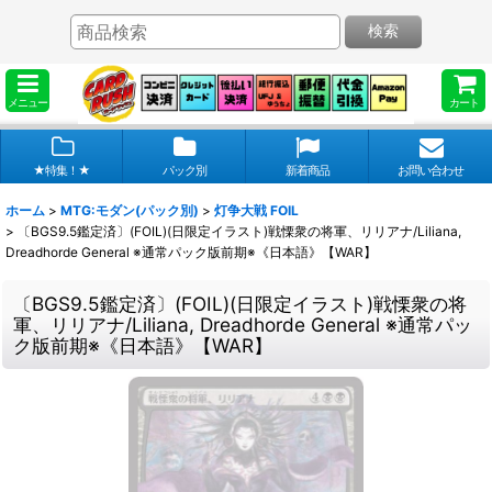
検索
メニュー
カート
★特集！★
パック別
新着商品
お問い合わせ
ホーム
>
MTG:モダン(パック別)
>
灯争大戦 FOIL
>
〔BGS9.5鑑定済〕(FOIL)(日限定イラスト)戦慄衆の将軍、リリアナ/Liliana,
Dreadhorde General ※通常パック版前期※《日本語》【WAR】
〔BGS9.5鑑定済〕(FOIL)(日限定イラスト)戦慄衆の将
軍、リリアナ/Liliana, Dreadhorde General ※通常パッ
ク版前期※《日本語》【WAR】