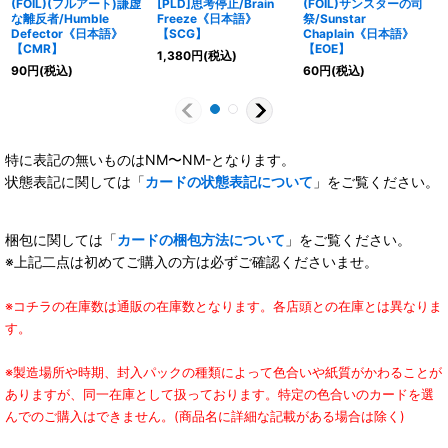
(FOIL)(フルアート)謙虚
[PLD]思考停止/Brain
(FOIL)サンスターの司
な離反者/Humble
Freeze《日本語》
祭/Sunstar
Defector《日本語》
【SCG】
Chaplain《日本語》
【CMR】
【EOE】
1,380
円
(税込)
90
円
(税込)
60
円
(税込)
特に表記の無いものはNM〜NM-となります。
状態表記に関しては「
カードの状態表記について
」をご覧ください。
梱包に関しては「
カードの梱包方法について
」をご覧ください。
※上記二点は初めてご購入の方は必ずご確認くださいませ。
※コチラの在庫数は通販の在庫数となります。各店頭との在庫とは異なりま
す。
※製造場所や時期、封入パックの種類によって色合いや紙質がかわることが
ありますが、同一在庫として扱っております。特定の色合いのカードを選
んでのご購入はできません。(商品名に詳細な記載がある場合は除く)