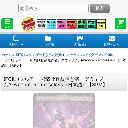
検索
メニュー
カート
★特集！★
パック別
新着商品
お問い合わせ
ホーム
>
MTG:スタンダード(パック別)
>
マーベル スパイダーマン FOIL
>
(FOIL)(フルアート)情け容赦無き者、グウェノム/Gwenom, Remorseless《日本
語》【SPM】
(FOIL)(フルアート)情け容赦無き者、グウェノ
ム/Gwenom, Remorseless《日本語》【SPM】