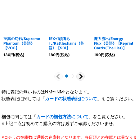
至高の幻影/Supreme
[EX+]鎖鳴ら
魔力流出/Energy
Phantom《英語》
し/Rattlechains《英
Flux《英語》【Reprint
【VOC】
語》【SOI】
Cards(The List)】
130
円
(税込)
180
円
(税込)
190
円
(税込)
特に表記の無いものはNM〜NM-となります。
状態表記に関しては「
カードの状態表記について
」をご覧ください。
梱包に関しては「
カードの梱包方法について
」をご覧ください。
※上記二点は初めてご購入の方は必ずご確認くださいませ。
※コチラの在庫数は通販の在庫数となります。各店頭との在庫とは異なりま