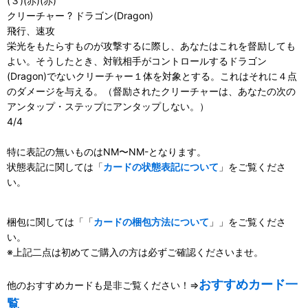
(３)(赤)(赤)
クリーチャー ? ドラゴン(Dragon)
飛行、速攻
栄光をもたらすものが攻撃するに際し、あなたはこれを督励しても
よい。そうしたとき、対戦相手がコントロールするドラゴン
(Dragon)でないクリーチャー１体を対象とする。これはそれに４点
のダメージを与える。（督励されたクリーチャーは、あなたの次の
アンタップ・ステップにアンタップしない。）
4/4
特に表記の無いものはNM〜NM-となります。
状態表記に関しては「
カードの状態表記について
」をご覧くださ
い。
梱包に関しては「「
カードの梱包方法について
」」をご覧くださ
い。
※上記二点は初めてご購入の方は必ずご確認くださいませ。
おすすめカード一
他のおすすめカードも是非ご覧ください！⇒
覧