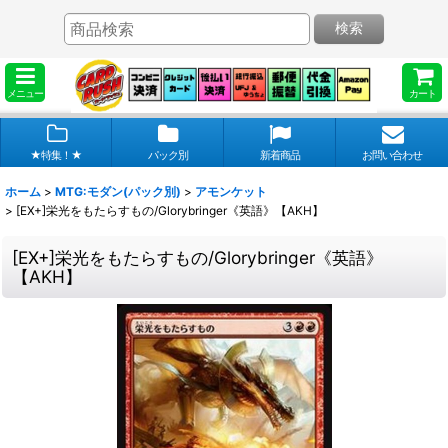
検索
メニュー
カート
★特集！★
パック別
新着商品
お問い合わせ
ホーム
>
MTG:モダン(パック別)
>
アモンケット
>
[EX+]栄光をもたらすもの/Glorybringer《英語》【AKH】
[EX+]栄光をもたらすもの/Glorybringer《英語》
【AKH】