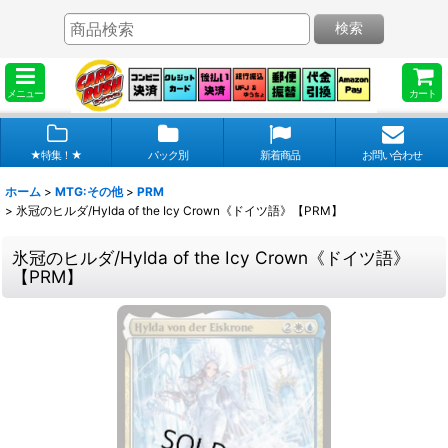
検索
メニュー
カート
★特集！★
パック別
新着商品
お問い合わせ
ホーム
>
MTG:その他
>
PRM
>
氷冠のヒルダ/Hylda of the Icy Crown《ドイツ語》【PRM】
氷冠のヒルダ/Hylda of the Icy Crown《ドイツ語》
【PRM】