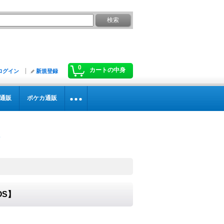
0
カートの中身
ログイン
新規登録
通販
ポケカ通販
OS】