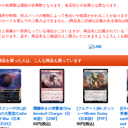
ラの在庫数は通販の在庫数となります。各店頭との在庫とは異なります。
場所や時期、封入パックの種類によって色合いや紙質がかわることがあります
のカードを選んでのご購入はできません。(商品名に詳細な記載がある場合は除
名と画像が一部異なっている場合がございますが、商品名に記載されている「
ております。必ず、商品名をご確認の上ご購入いただきますようよろしくお願
商品を買った人は、こんな商品も買っています
ラクシーFOIL)(0
髑髏砕きの突撃者/Sha
(フルアート)Mr.ガッツ
[EX
戦の大聖堂/Cathe
tterskull Charger《日
ィー/Mister Gutsy
界播
 of War《日本
本語》【ZNR】
《日本語》【PIP】
eart
EOS】
60円
(税込)
90円
(税込)
ee