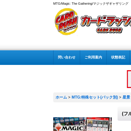
MTG/Magic: The Gathering/マジックザギャザ
問い合わせ
ご利用案内
状態表記
ホーム
>
MTG:特殊セット(パック別)
>
星景
(フ