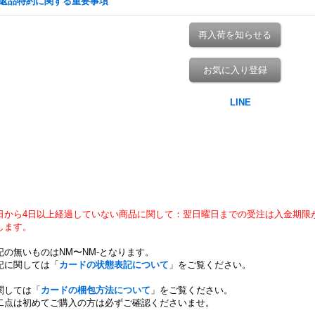
返品特約に関する重要事項
再入荷を知らせる
お気に入り登録
日から4日以上経過していない商品に関して：翌日曜日までの受注は入金期限
します。
記の無いものはNM〜NM-となります。
記に関しては「
カードの状態表記について
」をご覧ください。
関しては「
カードの梱包方法について
」をご覧ください。
二点は初めてご購入の方は必ずご確認くださいませ。