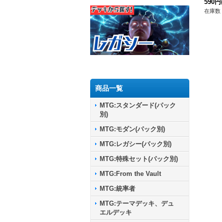
590円
在庫数 
商品一覧
MTG:スタンダード(パック
別)
MTG:モダン(パック別)
MTG:レガシー(パック別)
MTG:特殊セット(パック別)
MTG:From the Vault
MTG:統率者
MTG:テーマデッキ、デュ
エルデッキ