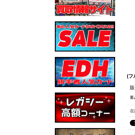
(フ
販
重
在