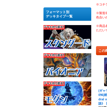
※コチ
フォーマット別
※製造
デッキタイプ一覧
色合い
※商品
ただい
この
(ギャ
096)
dral
語》【