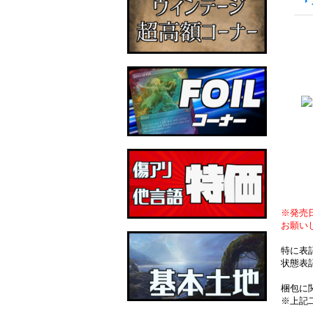
※発売
お願い
特に表
状態表
梱包に
※上記