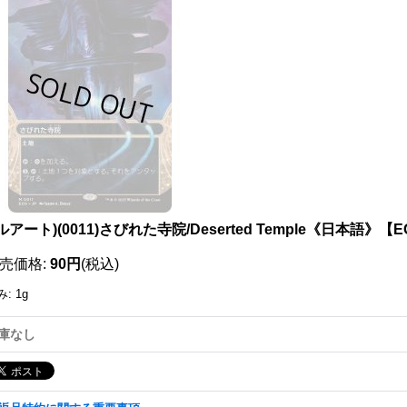
111733780001
ルアート)(0011)さびれた寺院/Deserted Temple《日本語》【
売価格
:
90円
(税込)
み
:
1g
庫なし