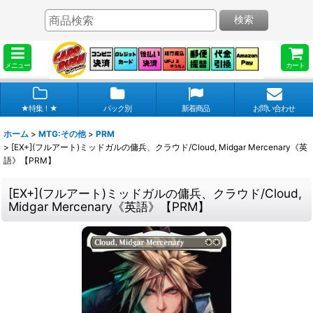
検索
メニュー
カート
★特集！★
パック別
新着商品
お問い合わせ
ホーム
>
MTG:その他
>
PRM
>
[EX+](フルアート)ミッドガルの傭兵、クラウド/Cloud, Midgar Mercenary《英
語》【PRM】
[EX+](フルアート)ミッドガルの傭兵、クラウド/Cloud,
Midgar Mercenary《英語》【PRM】