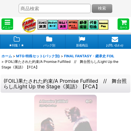
検索
メニュー
カート
★特集！★
パック別
新着商品
お問い合わせ
ホーム
>
MTG:特殊セット(パック別)
>
FINAL FANTASY・継承史 FOIL
>
(FOIL)果たされた約束/A Promise Fulfilled // 舞台照らし/Light Up the
Stage《英語》【FCA】
(FOIL)果たされた約束/A Promise Fulfilled // 舞台照
らし/Light Up the Stage《英語》【FCA】