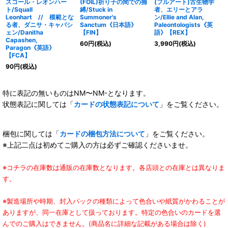
スコール・レオンハー
(FOIL)祈り子の間での捕
(フルアート)古生物学
ト/Squall
縛/Stuck in
者、エリーとアラ
Leonhart // 模範とな
Summoner's
ン/Ellie and Alan,
る者、ダニサ・キャパシ
Sanctum《日本語》
Paleontologists《英
ェン/Danitha
【FIN】
語》【REX】
Capashen,
60
円
(税込)
3,990
円
(税込)
Paragon《英語》
【FCA】
90
円
(税込)
特に表記の無いものはNM〜NM-となります。
状態表記に関しては「
カードの状態表記について
」をご覧ください。
梱包に関しては「
カードの梱包方法について
」をご覧ください。
※上記二点は初めてご購入の方は必ずご確認くださいませ。
※コチラの在庫数は通販の在庫数となります。各店頭との在庫とは異なりま
す。
※製造場所や時期、封入パックの種類によって色合いや紙質がかわることが
ありますが、同一在庫として扱っております。特定の色合いのカードを選
んでのご購入はできません。(商品名に詳細な記載がある場合は除く)