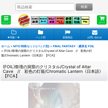
検索
メニュー
カート
★特集！★
パック別
新着商品
お問い合わせ
ホーム
>
MTG:特殊セット(パック別)
>
FINAL FANTASY・継承史 FOIL
>
(FOIL)祭壇の洞窟のクリスタル/Crystal of Altar Cave // 彩色の灯
籠/Chromatic Lantern《日本語》【FCA】
(FOIL)祭壇の洞窟のクリスタル/Crystal of Altar
Cave // 彩色の灯籠/Chromatic Lantern《日本語》
【FCA】