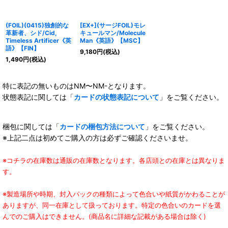
(FOIL)(0415)独創的な
[EX+](サージFOIL)モレ
革新者、シド/Cid,
キュールマン/Molecule
Timeless Artificer《英
Man《英語》【MSC】
語》【FIN】
9,180
円
(税込)
1,490
円
(税込)
特に表記の無いものはNM〜NM-となります。
状態表記に関しては「
カードの状態表記について
」をご覧ください。
梱包に関しては「
カードの梱包方法について
」をご覧ください。
※上記二点は初めてご購入の方は必ずご確認くださいませ。
※コチラの在庫数は通販の在庫数となります。各店頭との在庫とは異なりま
す。
※製造場所や時期、封入パックの種類によって色合いや紙質がかわることが
ありますが、同一在庫として扱っております。特定の色合いのカードを選
んでのご購入はできません。(商品名に詳細な記載がある場合は除く)