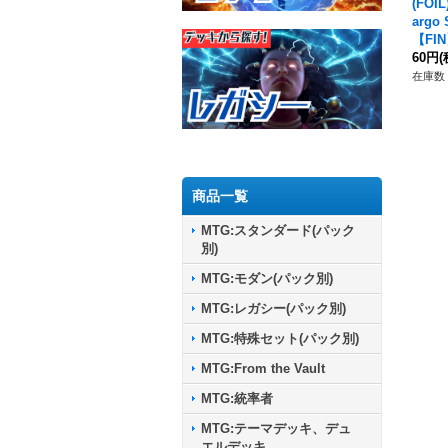
(FO
argo
【FI
60円
(
在庫数 
商品一覧
MTG:スタンダード(パック
別)
MTG:モダン(パック別)
MTG:レガシー(パック別)
MTG:特殊セット(パック別)
MTG:From the Vault
MTG:統率者
MTG:テーマデッキ、デュ
エルデッキ