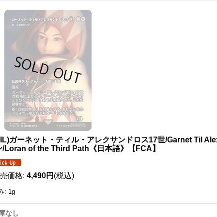
111718616001
OIL)ガーネット・ティル・アレクサンドロス17世/Garnet Til Ale
/Loran of the Third Path《日本語》【FCA】
売価格
:
4,490円
(税込)
み
:
1g
庫なし