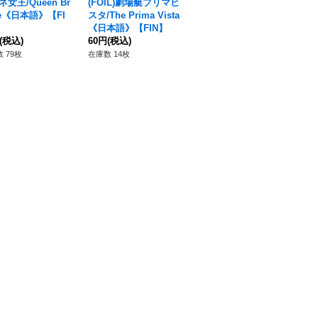
女王/Queen Br
(FOIL)劇場艇プリマビ
(FOIL)予想外のお願
(F
ne《日本語》【FI
スタ/The Prima Vista
い/Unexpected Reque
ou
《日本語》【FIN】
st《日本語》【FIN】
本
(税込)
60円
(税込)
60円
(税込)
60
 79枚
在庫数 14枚
在庫数 11枚
在庫