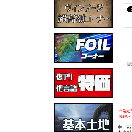
※発売
お願い
特に表