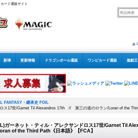
リング カード通販サイト
新弾
更新情報
ドラゴンボール通販
ワンピカード通販
遊戯王
AL FANTASY・継承史 FOIL
arnet Til Alexandros 17th // 第三の道のロラン/Loran of the T
OIL)ガーネット・ティル・アレクサンドロス17世/Garnet Til Ale
oran of the Third Path《日本語》【FCA】