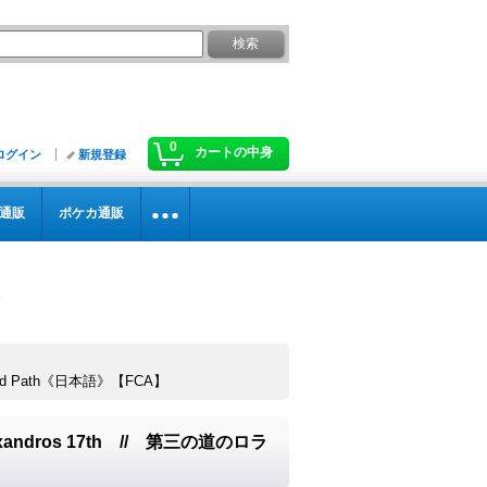
0
カートの中身
ログイン
新規登録
通販
ポケカ通販
hird Path《日本語》【FCA】
xandros 17th // 第三の道のロラ