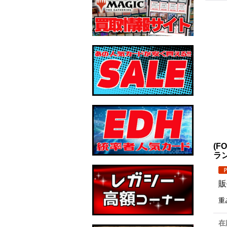
(F
ラン
販
重
在