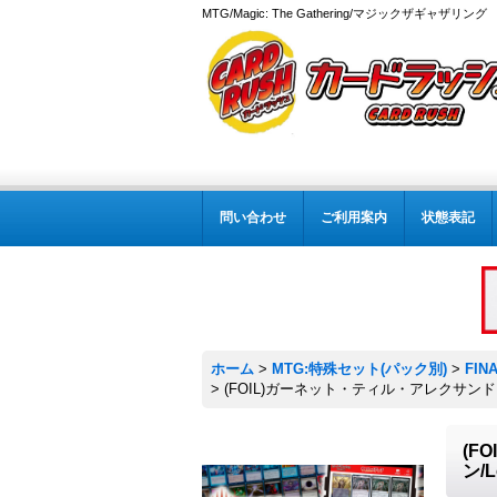
MTG/Magic: The Gathering/マジックザギャザ
問い合わせ
ご利用案内
状態表記
ホーム
>
MTG:特殊セット(パック別)
>
FIN
>
(FOIL)ガーネット・ティル・アレクサンドロス17世/G
(F
ン/L