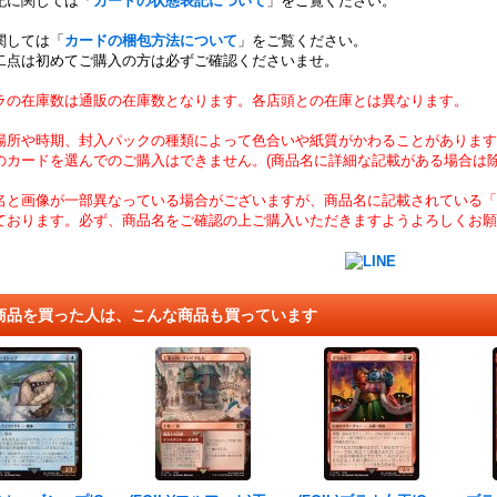
記に関しては「
カードの状態表記について
」をご覧ください。
関しては「
カードの梱包方法について
」をご覧ください。
二点は初めてご購入の方は必ずご確認くださいませ。
ラの在庫数は通販の在庫数となります。各店頭との在庫とは異なります。
場所や時期、封入パックの種類によって色合いや紙質がかわることがあります
のカードを選んでのご購入はできません。(商品名に詳細な記載がある場合は除
名と画像が一部異なっている場合がございますが、商品名に記載されている「
ております。必ず、商品名をご確認の上ご購入いただきますようよろしくお願
商品を買った人は、こんな商品も買っています