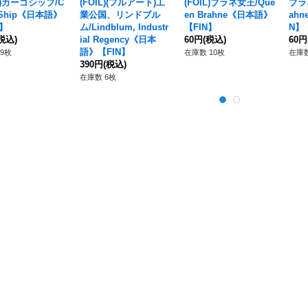
IL)カーゴシップ/C
(FOIL)(フルアート)工
(FOIL)ブラネ女王/Que
ブラネ
 Ship《日本語》
業公国、リンドブル
en Brahne《日本語》
ah
N】
ム/Lindblum, Industr
【FIN】
N】
税込)
ial Regency《日本
60円
(税込)
60円
語》【FIN】
9枚
在庫数 10枚
在庫数
390円
(税込)
在庫数 6枚