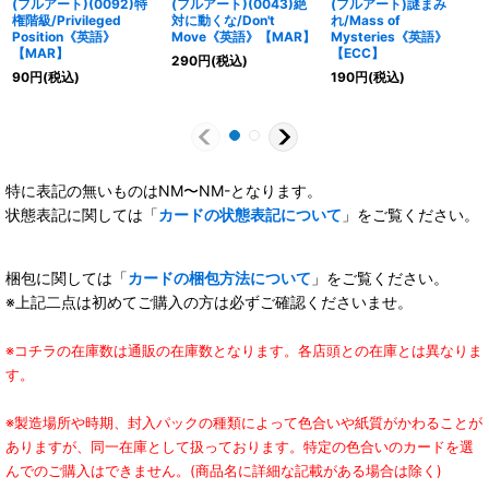
(フルアート)(0092)特
(フルアート)(0043)絶
(フルアート)謎まみ
権階級/Privileged
対に動くな/Don't
れ/Mass of
Position《英語》
Move《英語》【MAR】
Mysteries《英語》
【MAR】
【ECC】
290
円
(税込)
90
円
(税込)
190
円
(税込)
特に表記の無いものはNM〜NM-となります。
状態表記に関しては「
カードの状態表記について
」をご覧ください。
梱包に関しては「
カードの梱包方法について
」をご覧ください。
※上記二点は初めてご購入の方は必ずご確認くださいませ。
※コチラの在庫数は通販の在庫数となります。各店頭との在庫とは異なりま
す。
※製造場所や時期、封入パックの種類によって色合いや紙質がかわることが
ありますが、同一在庫として扱っております。特定の色合いのカードを選
んでのご購入はできません。(商品名に詳細な記載がある場合は除く)