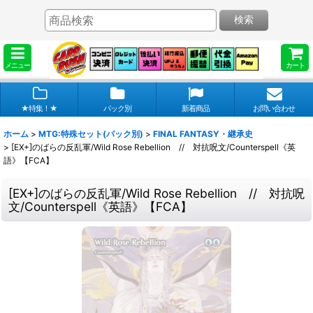
検索
メニュー
カート
★特集！★
パック別
新着商品
お問い合わせ
ホーム
>
MTG:特殊セット(パック別)
>
FINAL FANTASY・継承史
>
[EX+]のばらの反乱軍/Wild Rose Rebellion // 対抗呪文/Counterspell《英
語》【FCA】
[EX+]のばらの反乱軍/Wild Rose Rebellion // 対抗呪
文/Counterspell《英語》【FCA】