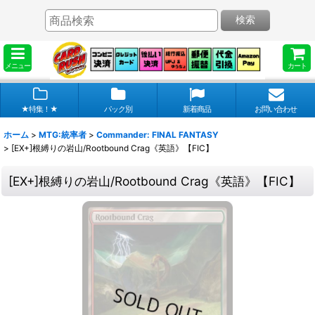
検索
メニュー
カート
★特集！★
パック別
新着商品
お問い合わせ
ホーム
>
MTG:統率者
>
Commander: FINAL FANTASY
>
[EX+]根縛りの岩山/Rootbound Crag《英語》【FIC】
[EX+]根縛りの岩山/Rootbound Crag《英語》【FIC】