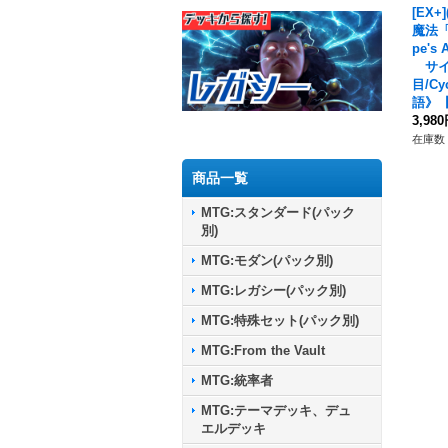
[EX+
魔法「
pe's 
サイ
目/Cyc
語》【
3,98
在庫数 
商品一覧
MTG:スタンダード(パック
別)
MTG:モダン(パック別)
MTG:レガシー(パック別)
MTG:特殊セット(パック別)
MTG:From the Vault
MTG:統率者
MTG:テーマデッキ、デュ
エルデッキ