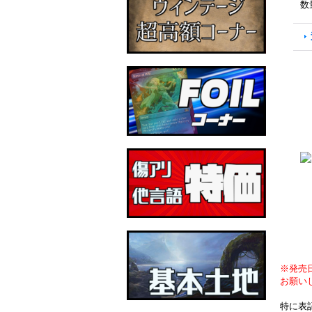
数
※発売
お願い
特に表