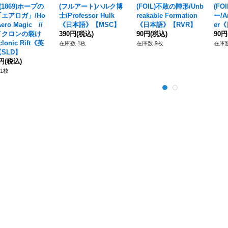
](1869)ホープの
(フルアート)ハルク博
(FOIL)不敗の陣形/Unb
(F
エアロガ」/Ho
士/Professor Hulk
reakable Formation
ー/Ar
Aero Magic //
《日本語》【MSC】
《日本語》【RVR】
er
クロンの裂け
390円
(税込)
90円
(税込)
90円
lonic Rift《英
在庫数 1枚
在庫数 9枚
在庫数
SLD】
0円
(税込)
1枚