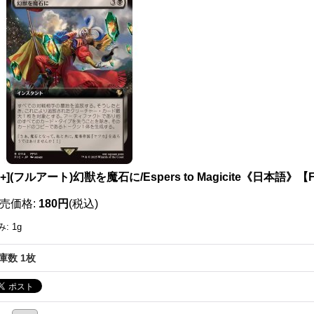
1117073910019
X+](フルアート)幻獣を魔石に/Espers to Magicite《日本語》【
売価格
:
180円
(税込)
み
:
1g
庫数 1枚