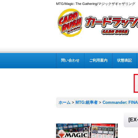
MTG/Magic: The Gathering/マジックザギャザ
問い合わせ
ご利用案内
状態表記
ホーム
>
MTG:統率者
>
Commander: FIN
[E