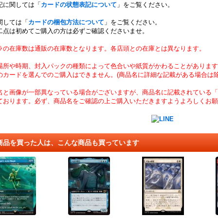
記に関しては「
カードの状態表記について
」をご覧ください。
関しては「
カードの梱包方法について
」をご覧ください。
二点は初めてご購入の方は必ずご確認くださいませ。
ラの在庫数は通販の在庫数となります。各店頭との在庫とは異なります。
場所や時期、封入パックの種類によって色合いや紙質がかわることがあります
のカードを選んでのご購入はできません。(商品名に詳細な記載がある場合は除
名と画像が一部異なっている場合がございますが、商品名に記載されている「
ております。必ず、商品名をご確認の上ご購入いただきますようよろしくお願
商品を買った人は、こんな商品も買っています