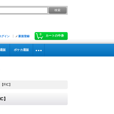
0
カートの中身
ログイン
新規登録
通販
ポケカ通販
》【FIC】
IC】