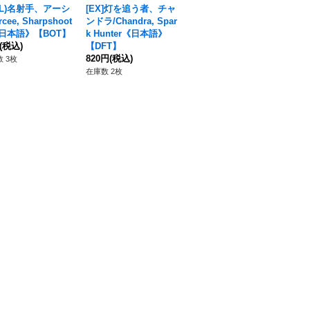
OIL)名射手、アーシ
[EX]灯を追う者、チャ
ドゥリンの日の最後の
魔導
cee, Sharpshoot
ンドラ/Chandra, Spar
明かり/Last Light of
Ar
《日本語》【BOT】
k Hunter《日本語》
Durin's Day《日本
N
(税込)
【DFT】
語》【HOB】
60
820円
(税込)
60円
(税込)
 3枚
在庫
在庫数 2枚
在庫数 7枚