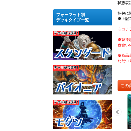
状態表
梱包に
フォーマット別
※上記
デッキタイプ一覧
※コチ
※製造
色合い
※商品
ただい
この