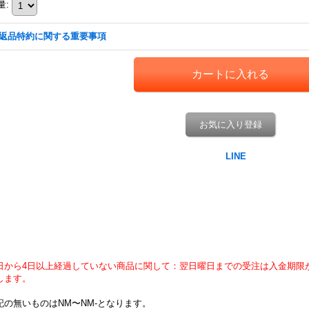
量
:
返品特約に関する重要事項
お気に入り登録
日から4日以上経過していない商品に関して：翌日曜日までの受注は入金期限
します。
記の無いものはNM〜NM-となります。