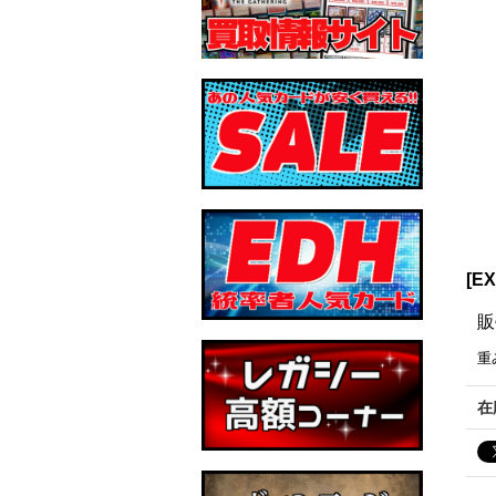
[E
販
重
在