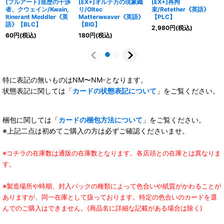
(フルアート)巡歴の干渉
[EX+]オルテカの現象織
[EX+]再拘
者、クウェイン/Kwain,
り/Oltec
束/Retether《英語》
Itinerant Meddler《英
Matterweaver《英語》
【PLC】
語》【BLC】
【BIG】
2,980
円
(税込)
60
円
(税込)
180
円
(税込)
特に表記の無いものはNM〜NM-となります。
状態表記に関しては「
カードの状態表記について
」をご覧ください。
梱包に関しては「
カードの梱包方法について
」をご覧ください。
※上記二点は初めてご購入の方は必ずご確認くださいませ。
※コチラの在庫数は通販の在庫数となります。各店頭との在庫とは異なりま
す。
※製造場所や時期、封入パックの種類によって色合いや紙質がかわることが
ありますが、同一在庫として扱っております。特定の色合いのカードを選
んでのご購入はできません。(商品名に詳細な記載がある場合は除く)