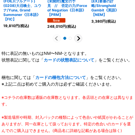
(FOIL)(フルアート)
(未開封)魔女の予
[EX]要塞の計
(0208)大召喚士、ユウ
見 // 否定の力/Force
略/Stronghold
ナ/Yuna, Grand
of Negation《日本語》
Gambit《英語》
Summoner《日本語》
【PRM】
【NEM】
【FIC】
3,380
円
(税込)
19,810
円
(税込)
248,010
円
(税込)
特に表記の無いものはNM〜NM-となります。
状態表記に関しては「
カードの状態表記について
」をご覧ください。
梱包に関しては「
カードの梱包方法について
」をご覧ください。
※上記二点は初めてご購入の方は必ずご確認くださいませ。
※コチラの在庫数は通販の在庫数となります。各店頭との在庫とは異なりま
す。
※製造場所や時期、封入パックの種類によって色合いや紙質がかわることが
ありますが、同一在庫として扱っております。特定の色合いのカードを選
んでのご購入はできません。(商品名に詳細な記載がある場合は除く)