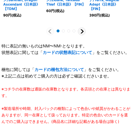
Ascendant《日本語》
Thief《日本語》【FIN】
Adept《日本語》
【TDM】
【FIN】
60
円
(税込)
90
円
(税込)
390
円
(税込)
特に表記の無いものはNM〜NM-となります。
状態表記に関しては「
カードの状態表記について
」をご覧ください。
梱包に関しては「
カードの梱包方法について
」をご覧ください。
※上記二点は初めてご購入の方は必ずご確認くださいませ。
※コチラの在庫数は通販の在庫数となります。各店頭との在庫とは異なりま
す。
※製造場所や時期、封入パックの種類によって色合いや紙質がかわることが
ありますが、同一在庫として扱っております。特定の色合いのカードを選
んでのご購入はできません。(商品名に詳細な記載がある場合は除く)