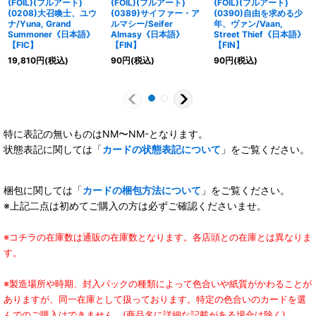
(FOIL)(フルアート)
(FOIL)(フルアート)
(FOIL)(フルアート)
(0208)大召喚士、ユウ
(0389)サイファー・ア
(0390)自由を求める少
ナ/Yuna, Grand
ルマシー/Seifer
年、ヴァン/Vaan,
Summoner《日本語》
Almasy《日本語》
Street Thief《日本語》
【FIC】
【FIN】
【FIN】
19,810
円
(税込)
90
円
(税込)
90
円
(税込)
特に表記の無いものはNM〜NM-となります。
状態表記に関しては「
カードの状態表記について
」をご覧ください。
梱包に関しては「
カードの梱包方法について
」をご覧ください。
※上記二点は初めてご購入の方は必ずご確認くださいませ。
※コチラの在庫数は通販の在庫数となります。各店頭との在庫とは異なりま
す。
※製造場所や時期、封入パックの種類によって色合いや紙質がかわることが
ありますが、同一在庫として扱っております。特定の色合いのカードを選
んでのご購入はできません。(商品名に詳細な記載がある場合は除く)