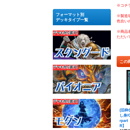
※コチ
フォーマット別
※製造
デッキタイプ一覧
色合い
※商品
ただい
この
(旧枠
し身/C
rpa
R】