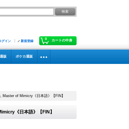
0
カートの中身
ログイン
新規登録
通販
ポケカ通販
aster of Mimicry《日本語》【FIN】
 Mimicry《日本語》【FIN】