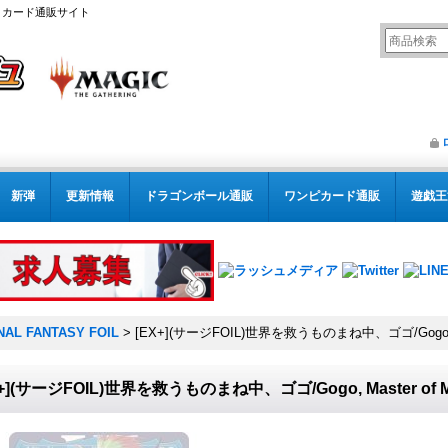
リング カード通販サイト
新弾
更新情報
ドラゴンボール通販
ワンピカード通販
遊戯王
NAL FANTASY FOIL
>
[EX+](サージFOIL)世界を救うものまね中、ゴゴ/Gogo, M
X+](サージFOIL)世界を救うものまね中、ゴゴ/Gogo, Master of