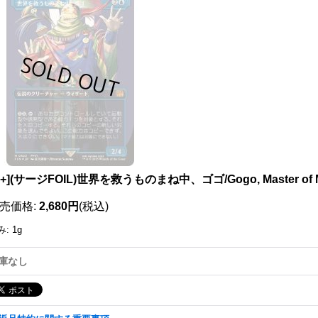
111716662001
X+](サージFOIL)世界を救うものまね中、ゴゴ/Gogo, Master of
売価格
:
2,680円
(税込)
み
:
1g
庫なし