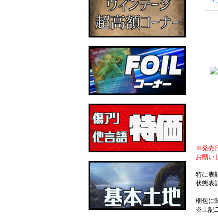
※発売
お願い
特に表
状態表
梱包に
※上記