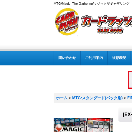
MTG/Magic: The Gathering/マジックザギャザ
問い合わせ
ご利用案内
状態表記
ホーム
>
MTG:スタンダード(パック別)
>
FI
[E