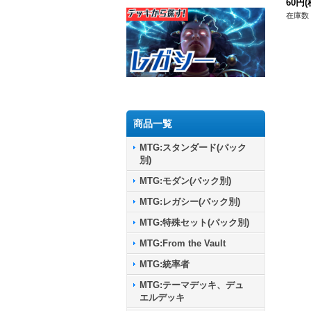
60円
(
在庫数 
商品一覧
MTG:スタンダード(パック
別)
MTG:モダン(パック別)
MTG:レガシー(パック別)
MTG:特殊セット(パック別)
MTG:From the Vault
MTG:統率者
MTG:テーマデッキ、デュ
エルデッキ