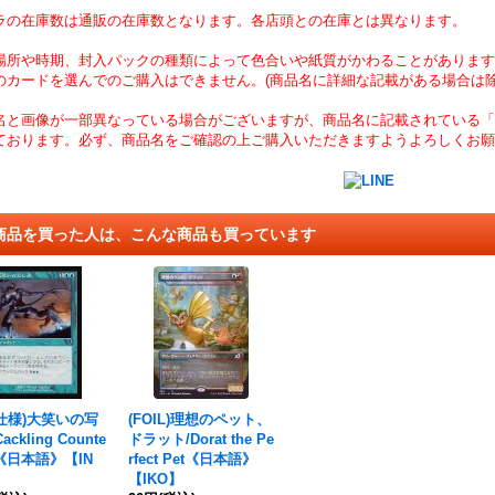
ラの在庫数は通販の在庫数となります。各店頭との在庫とは異なります。
場所や時期、封入パックの種類によって色合いや紙質がかわることがあります
のカードを選んでのご購入はできません。(商品名に詳細な記載がある場合は除
名と画像が一部異なっている場合がございますが、商品名に記載されている「
ております。必ず、商品名をご確認の上ご購入いただきますようよろしくお願
商品を買った人は、こんな商品も買っています
仕様)大笑いの写
(FOIL)理想のペット、
ackling Counte
ドラット/Dorat the Pe
rt《日本語》【IN
rfect Pet《日本語》
【IKO】