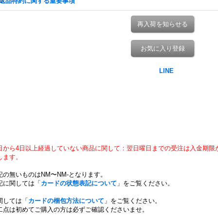
返品特約に関する重要事項
再入荷を知らせる
お気に入り登録
日から4日以上経過していない商品に関して：翌日曜日までの受注は入金期限
します。
記の無いものはNM〜NM-となります。
記に関しては「
カードの状態表記について
」をご覧ください。
関しては「
カードの梱包方法について
」をご覧ください。
二点は初めてご購入の方は必ずご確認くださいませ。