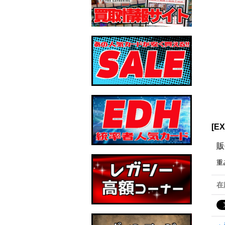
[E
販
重
在