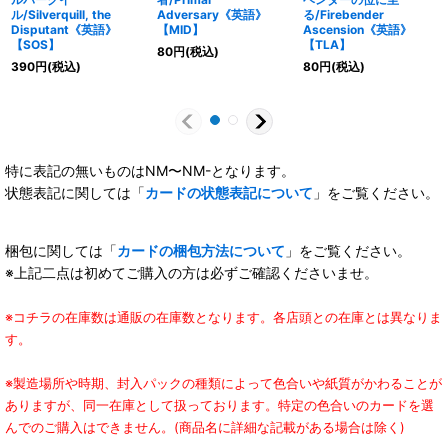
ル/Silverquill, the
Adversary《英語》
る/Firebender
Disputant《英語》
【MID】
Ascension《英語》
【SOS】
【TLA】
80
円
(税込)
390
円
(税込)
80
円
(税込)
特に表記の無いものはNM〜NM-となります。
状態表記に関しては「
カードの状態表記について
」をご覧ください。
梱包に関しては「
カードの梱包方法について
」をご覧ください。
※上記二点は初めてご購入の方は必ずご確認くださいませ。
※コチラの在庫数は通販の在庫数となります。各店頭との在庫とは異なりま
す。
※製造場所や時期、封入パックの種類によって色合いや紙質がかわることが
ありますが、同一在庫として扱っております。特定の色合いのカードを選
んでのご購入はできません。(商品名に詳細な記載がある場合は除く)