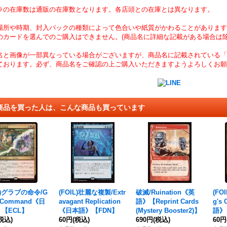
ラの在庫数は通販の在庫数となります。各店頭との在庫とは異なります。
場所や時期、封入パックの種類によって色合いや紙質がかわることがあります
のカードを選んでのご購入はできません。(商品名に詳細な記載がある場合は除
名と画像が一部異なっている場合がございますが、商品名に記載されている「
ております。必ず、商品名をご確認の上ご購入いただきますようよろしくお願
商品を買った人は、こんな商品も買っています
IL)グラブの命令/G
(FOIL)壮麗な複製/Extr
破滅/Ruination《英
(FO
s Command《日
avagant Replication
語》【Reprint Cards
g's
【ECL】
《日本語》【FDN】
(Mystery Booster2)】
語》
税込)
60円
(税込)
690円
(税込)
60円