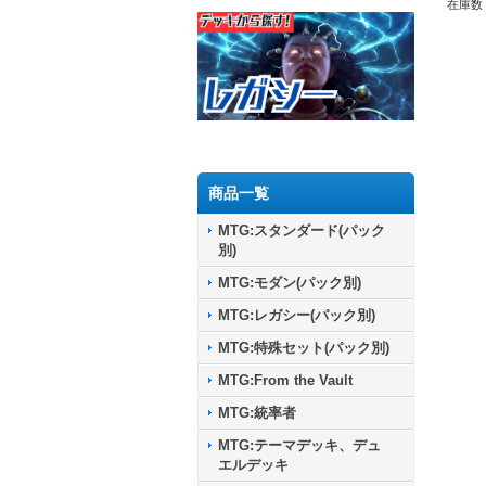
在庫数 
商品一覧
MTG:スタンダード(パック
別)
MTG:モダン(パック別)
MTG:レガシー(パック別)
MTG:特殊セット(パック別)
MTG:From the Vault
MTG:統率者
MTG:テーマデッキ、デュ
エルデッキ