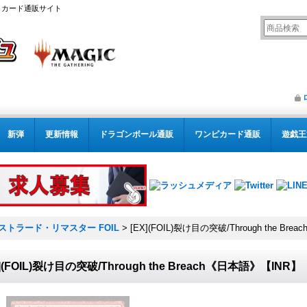
リング カード通販サイト
新弾
更新情報
ドラゴンボール通販
ワンピカード通販
遊戯王
ストラード・リマスター FOIL
>
[EX](FOIL)裂け目の突破/Through the Br
X](FOIL)裂け目の突破/Through the Breach《日本語》【INR】