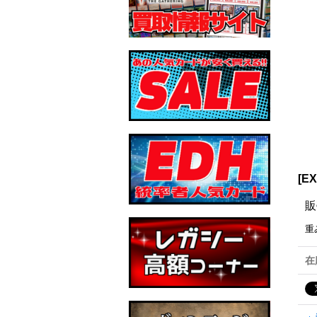
[E
販
重
在