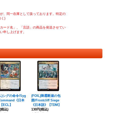
が、同一在庫として扱っております。特定の
く)
カード名」、「言語」の商品を発送させてい
い申し上げます。
IL)シグの命令/Syg
(FOIL)降霜断崖の包
 Command《日本
囲/Frostcliff Siege
【ECL】
《日本語》【TDM】
(税込)
130円
(税込)