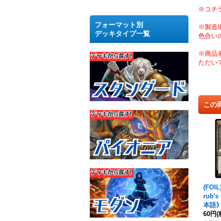
※コチ
フォーマット別
※製造
デッキタイプ一覧
色合い
※商品
ただい
この
(FO
rub'
本語》
60円
(