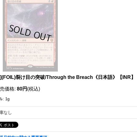
111671037001
X](FOIL)裂け目の突破/Through the Breach《日本語》【INR】
売価格
:
80円
(税込)
み
:
1g
庫なし