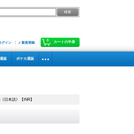
0
カートの中身
ログイン
新規登録
通販
ポケカ通販
each《日本語》【INR】