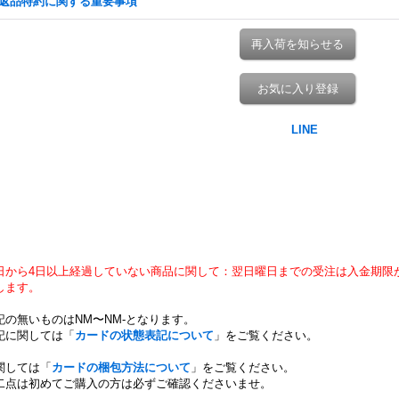
返品特約に関する重要事項
再入荷を知らせる
お気に入り登録
日から4日以上経過していない商品に関して：翌日曜日までの受注は入金期限
します。
記の無いものはNM〜NM-となります。
記に関しては「
カードの状態表記について
」をご覧ください。
関しては「
カードの梱包方法について
」をご覧ください。
二点は初めてご購入の方は必ずご確認くださいませ。