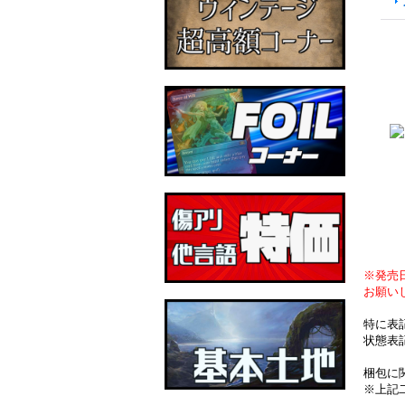
※発売
お願い
特に表
状態表
梱包に
※上記