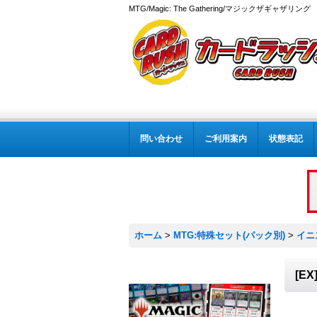
MTG/Magic: The Gathering/マジックザギャザ
問い合わせ
ご利用案内
状態表記
ホーム
>
MTG:特殊セット(パック別)
>
イニ
[E