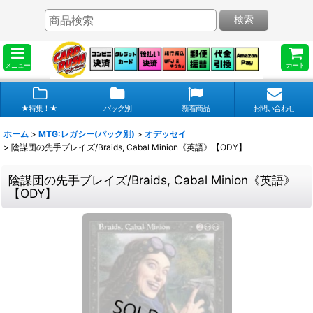
検索
メニュー
カート
★特集！★
パック別
新着商品
お問い合わせ
ホーム
>
MTG:レガシー(パック別)
>
オデッセイ
>
陰謀団の先手ブレイズ/Braids, Cabal Minion《英語》【ODY】
陰謀団の先手ブレイズ/Braids, Cabal Minion《英語》
【ODY】