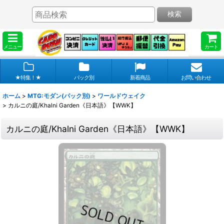
検索
メニュー
カート
★特集！★
パック別
新着商品
お問い合わせ
ホーム
>
MTG:モダン(パック別)
>
ワールドウェイク
>
カルニの庭/Khalni Garden《日本語》【WWK】
カルニの庭/Khalni Garden《日本語》【WWK】