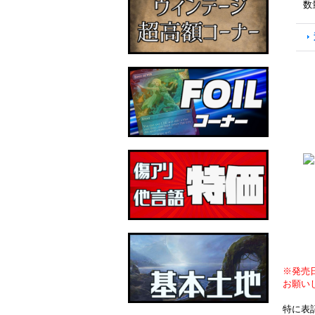
数
※発売
お願い
特に表