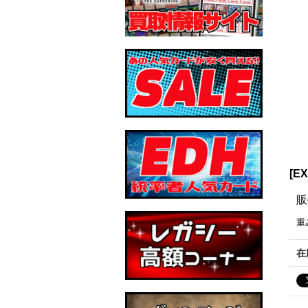
[E
販
重
在