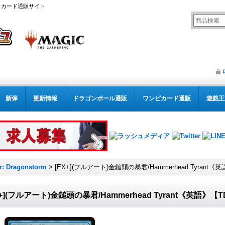
リング カード通販サイト
新弾
更新情報
ドラゴンボール通販
ワンピカード通販
遊戯王
r: Dragonstorm
>
[EX+](フルアート)金鎚頭の暴君/Hammerhead Tyrant《
X+](フルアート)金鎚頭の暴君/Hammerhead Tyrant《英語》【