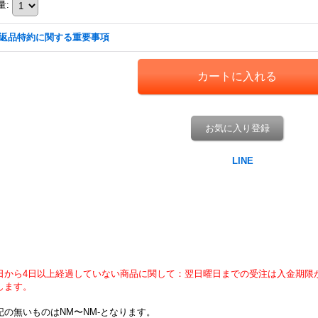
量
:
返品特約に関する重要事項
お気に入り登録
日から4日以上経過していない商品に関して：翌日曜日までの受注は入金期限
します。
記の無いものはNM〜NM-となります。