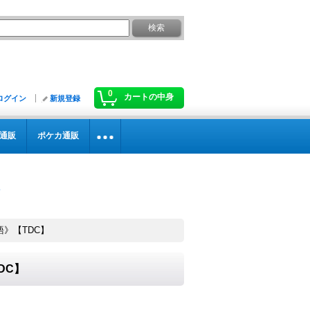
0
カートの中身
ログイン
新規登録
通販
ポケカ通販
英語》【TDC】
TDC】