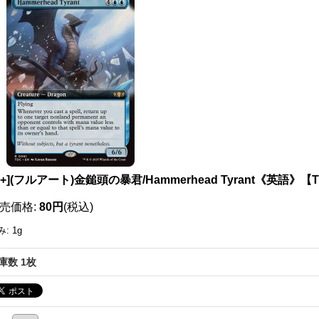
111689576001
X+](フルアート)金鎚頭の暴君/Hammerhead Tyrant《英語》【
売価格
:
80円
(税込)
み
:
1g
庫数 1枚