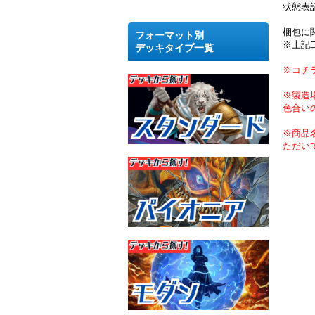
状態表
梱包に
フォーマット別
※上記
デッキタイプ一覧
※コチ
※製造
色合い
※商品
ただい