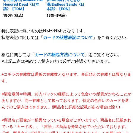
Honored Dead《日本
漠/Endless Sands《日
語》【TDM】
本語》【EOS】
180
円
(税込)
130
円
(税込)
特に表記の無いものはNM〜NM-となります。
状態表記に関しては「
カードの状態表記について
」をご覧ください。
梱包に関しては「
カードの梱包方法について
」をご覧ください。
※上記二点は初めてご購入の方は必ずご確認くださいませ。
※コチラの在庫数は通販の在庫数となります。各店頭との在庫とは異なりま
す。
※製造場所や時期、封入パックの種類によって色合いや紙質がかわることが
ありますが、同一在庫として扱っております。特定の色合いのカードを選
んでのご購入はできません。(商品名に詳細な記載がある場合は除く)
※商品名と画像が一部異なっている場合がございますが、商品名に記載され
ている「カード名」、「言語」の商品を発送させていただいております。