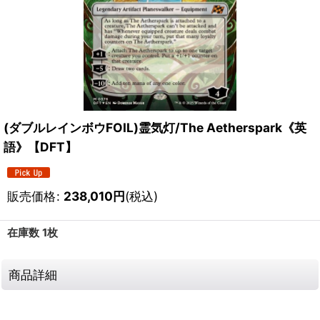
(ダブルレインボウFOIL)霊気灯/The Aetherspark《英
語》【DFT】
販売価格
:
238,010
円
(税込)
在庫数 1枚
商品詳細
111677016001