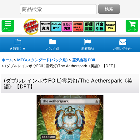
検索
メニュー
カート
★特集！★
パック別
新着商品
お問い合わせ
ホーム
>
MTG:スタンダード(パック別)
>
霊気走破 FOIL
>
(ダブルレインボウFOIL)霊気灯/The Aetherspark《英語》【DFT】
(ダブルレインボウFOIL)霊気灯/The Aetherspark《英
語》【DFT】