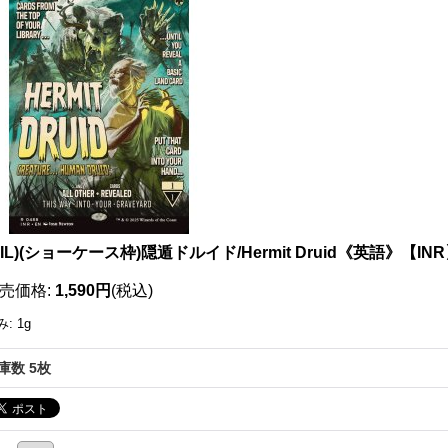
111668582001
OIL)(ショーケース枠)隠遁ドルイド/Hermit Druid《英語》【IN
売価格
:
1,590円
(税込)
み
:
1g
庫数 5枚