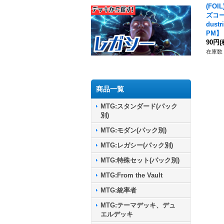
(FOI
ズコープ
dust
PM】
90円
(
在庫数 
商品一覧
MTG:スタンダード(パック
別)
MTG:モダン(パック別)
MTG:レガシー(パック別)
MTG:特殊セット(パック別)
MTG:From the Vault
MTG:統率者
MTG:テーマデッキ、デュ
エルデッキ