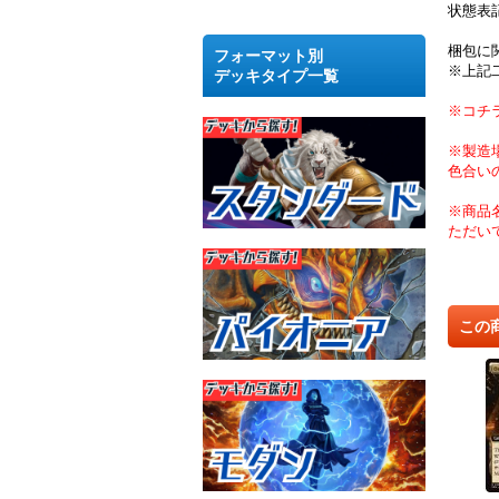
状態表
梱包に
フォーマット別
※上記
デッキタイプ一覧
※コチ
※製造
色合い
※商品
ただい
この