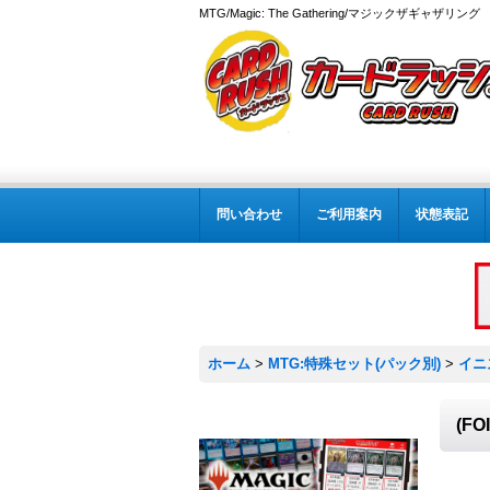
MTG/Magic: The Gathering/マジックザギャザ
問い合わせ
ご利用案内
状態表記
ホーム
>
MTG:特殊セット(パック別)
>
イニ
(F