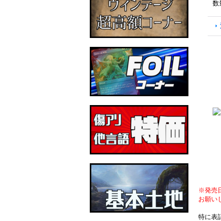
数
※発売
お願い
特に表