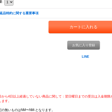
量
:
返品特約に関する重要事項
お気に入り登録
日から4日以上経過していない商品に関して：翌日曜日までの受注は入金期限
します。
記の無いものはNM〜NM-となります。