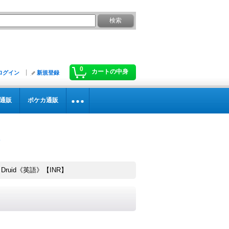
0
カートの中身
ログイン
新規登録
通販
ポケカ通販
 Druid《英語》【INR】
】