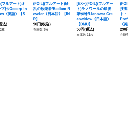
L)(フルアート)オ
(FOIL)(フルアート)騒
[EX+](FOIL)(フルアー
(FO
社/Oscorp In
乱の歓楽者/Bedlam R
ト)ラノワールの緑後
捜査
ries《英語》【S
eveler《日本語》【IN
家蜘蛛/Llanowar Gre
ト・プ
R】
enwidow《日本語》
Prof
税込)
90円
(税込)
【DMU】
《英
50円
(税込)
290
2枚
在庫数 3枚
在庫数 11枚
在庫数