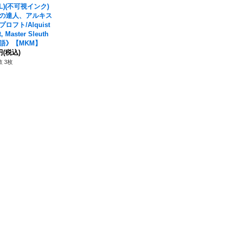
IL)(不可視インク)
の達人、アルキス
ロフト/Alquist
t, Master Sleuth
語》【MKM】
円
(税込)
 3枚