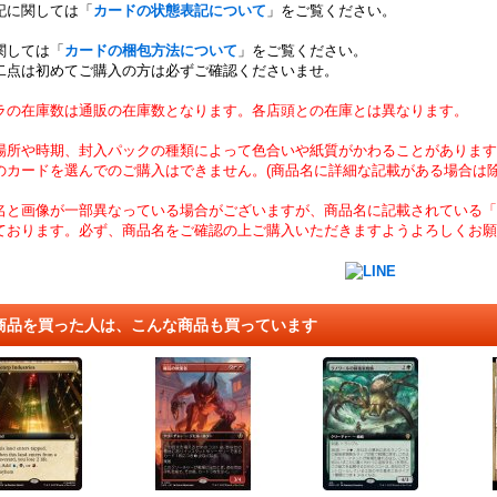
記に関しては「
カードの状態表記について
」をご覧ください。
関しては「
カードの梱包方法について
」をご覧ください。
二点は初めてご購入の方は必ずご確認くださいませ。
ラの在庫数は通販の在庫数となります。各店頭との在庫とは異なります。
場所や時期、封入パックの種類によって色合いや紙質がかわることがあります
のカードを選んでのご購入はできません。(商品名に詳細な記載がある場合は除
名と画像が一部異なっている場合がございますが、商品名に記載されている「
ております。必ず、商品名をご確認の上ご購入いただきますようよろしくお願
商品を買った人は、こんな商品も買っています