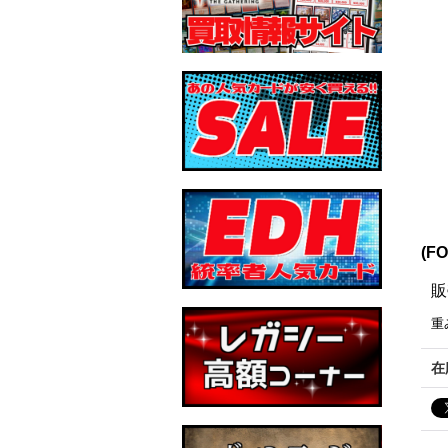
(F
販
重
在