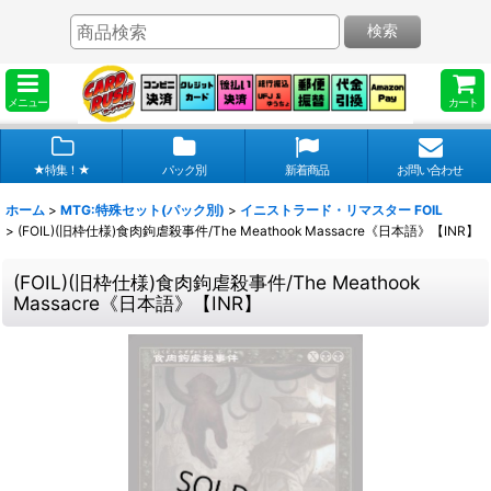
検索
メニュー
カート
★特集！★
パック別
新着商品
お問い合わせ
ホーム
>
MTG:特殊セット(パック別)
>
イニストラード・リマスター FOIL
>
(FOIL)(旧枠仕様)食肉鉤虐殺事件/The Meathook Massacre《日本語》【INR】
(FOIL)(旧枠仕様)食肉鉤虐殺事件/The Meathook
Massacre《日本語》【INR】