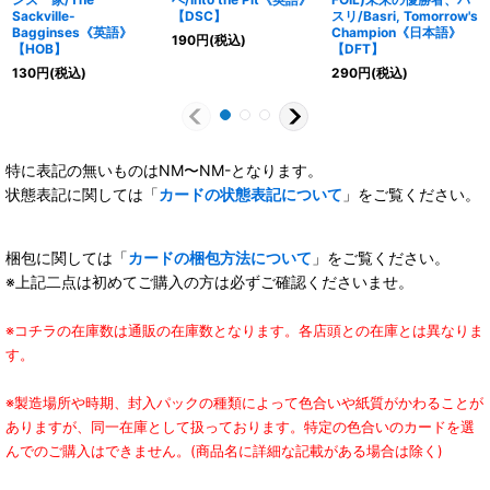
Sackville-
【DSC】
スリ/Basri, Tomorrow's
Bagginses《英語》
Champion《日本語》
190
円
(税込)
【HOB】
【DFT】
130
円
(税込)
290
円
(税込)
特に表記の無いものはNM〜NM-となります。
状態表記に関しては「
カードの状態表記について
」をご覧ください。
梱包に関しては「
カードの梱包方法について
」をご覧ください。
※上記二点は初めてご購入の方は必ずご確認くださいませ。
※コチラの在庫数は通販の在庫数となります。各店頭との在庫とは異なりま
す。
※製造場所や時期、封入パックの種類によって色合いや紙質がかわることが
ありますが、同一在庫として扱っております。特定の色合いのカードを選
んでのご購入はできません。(商品名に詳細な記載がある場合は除く)