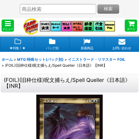
検索
メニュー
カート
★特集！★
パック別
新着商品
お問い合わせ
ホーム
>
MTG:特殊セット(パック別)
>
イニストラード・リマスター FOIL
>
(FOIL)(旧枠仕様)呪文捕らえ/Spell Queller《日本語》【INR】
(FOIL)(旧枠仕様)呪文捕らえ/Spell Queller《日本語》
【INR】