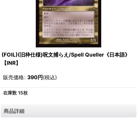
(FOIL)(旧枠仕様)呪文捕らえ/Spell Queller《日本語》
【INR】
販売価格
:
390
円
(税込)
在庫数 15枚
商品詳細
111668129001