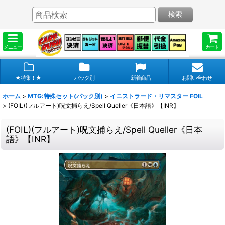
検索
メニュー
カート
★特集！★
パック別
新着商品
お問い合わせ
ホーム
>
MTG:特殊セット(パック別)
>
イニストラード・リマスター FOIL
>
(FOIL)(フルアート)呪文捕らえ/Spell Queller《日本語》【INR】
(FOIL)(フルアート)呪文捕らえ/Spell Queller《日本
語》【INR】