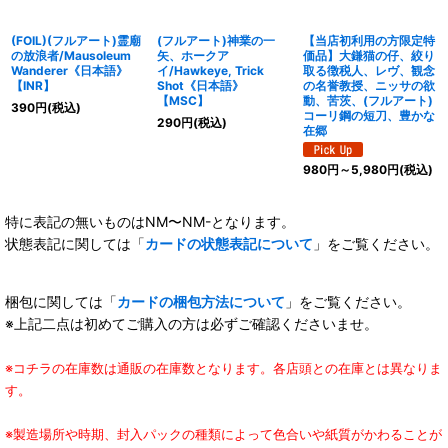
(FOIL)(フルアート)霊廟
(フルアート)神業の一
【当店初利用の方限定特
の放浪者/Mausoleum
矢、ホークア
価品】大鎌猫の仔、絞り
Wanderer《日本語》
イ/Hawkeye, Trick
取る徴税人、レヴ、観念
【INR】
Shot《日本語》
の名誉教授、ニッサの欲
【MSC】
動、苦茨、(フルアート)
390
円
(税込)
コーリ鋼の短刀、豊かな
290
円
(税込)
在郷
980
円
～5,980
円
(税込)
特に表記の無いものはNM〜NM-となります。
状態表記に関しては「
カードの状態表記について
」をご覧ください。
梱包に関しては「
カードの梱包方法について
」をご覧ください。
※上記二点は初めてご購入の方は必ずご確認くださいませ。
※コチラの在庫数は通販の在庫数となります。各店頭との在庫とは異なりま
す。
※製造場所や時期、封入パックの種類によって色合いや紙質がかわることが