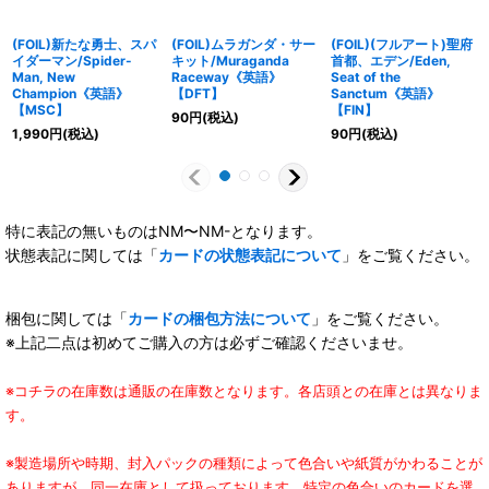
(FOIL)新たな勇士、スパ
(FOIL)ムラガンダ・サー
(FOIL)(フルアート)聖府
イダーマン/Spider-
キット/Muraganda
首都、エデン/Eden,
Man, New
Raceway《英語》
Seat of the
Champion《英語》
【DFT】
Sanctum《英語》
【MSC】
【FIN】
90
円
(税込)
1,990
円
(税込)
90
円
(税込)
特に表記の無いものはNM〜NM-となります。
状態表記に関しては「
カードの状態表記について
」をご覧ください。
梱包に関しては「
カードの梱包方法について
」をご覧ください。
※上記二点は初めてご購入の方は必ずご確認くださいませ。
※コチラの在庫数は通販の在庫数となります。各店頭との在庫とは異なりま
す。
※製造場所や時期、封入パックの種類によって色合いや紙質がかわることが
ありますが、同一在庫として扱っております。特定の色合いのカードを選