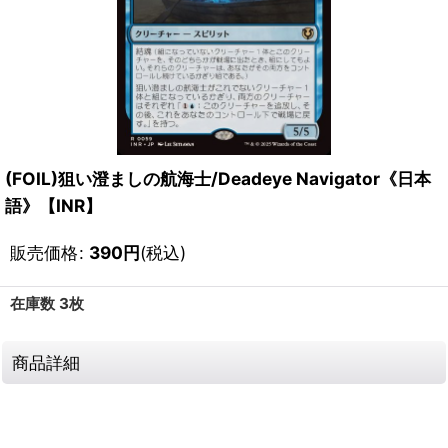
(FOIL)狙い澄ましの航海士/Deadeye Navigator《日本
語》【INR】
販売価格
:
390
円
(税込)
在庫数 3枚
商品詳細
111668074001