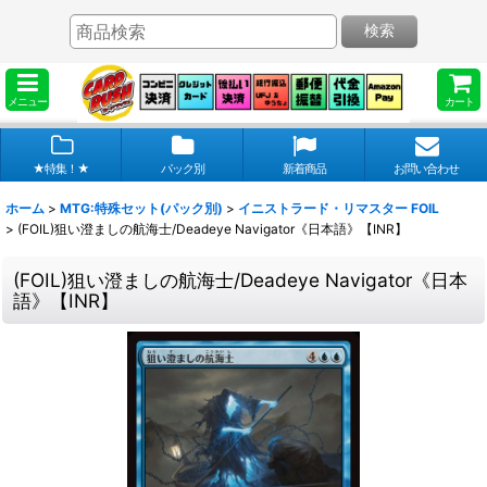
検索
メニュー
カート
★特集！★
パック別
新着商品
お問い合わせ
ホーム
>
MTG:特殊セット(パック別)
>
イニストラード・リマスター FOIL
>
(FOIL)狙い澄ましの航海士/Deadeye Navigator《日本語》【INR】
(FOIL)狙い澄ましの航海士/Deadeye Navigator《日本
語》【INR】