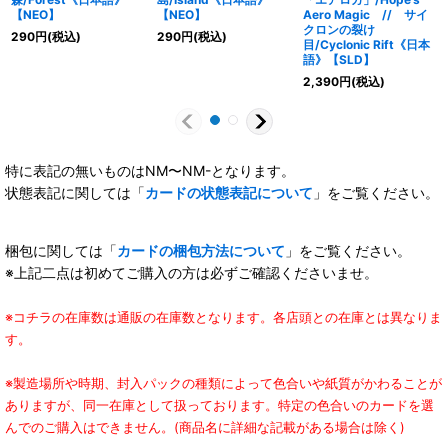
【NEO】
【NEO】
Aero Magic // サイ
クロンの裂け
290
円
(税込)
290
円
(税込)
目/Cyclonic Rift《日本
語》【SLD】
2,390
円
(税込)
特に表記の無いものはNM〜NM-となります。
状態表記に関しては「
カードの状態表記について
」をご覧ください。
梱包に関しては「
カードの梱包方法について
」をご覧ください。
※上記二点は初めてご購入の方は必ずご確認くださいませ。
※コチラの在庫数は通販の在庫数となります。各店頭との在庫とは異なりま
す。
※製造場所や時期、封入パックの種類によって色合いや紙質がかわることが
ありますが、同一在庫として扱っております。特定の色合いのカードを選
んでのご購入はできません。(商品名に詳細な記載がある場合は除く)