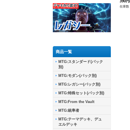
390円
在庫数 
商品一覧
MTG:スタンダード(パック
別)
MTG:モダン(パック別)
MTG:レガシー(パック別)
MTG:特殊セット(パック別)
MTG:From the Vault
MTG:統率者
MTG:テーマデッキ、デュ
エルデッキ