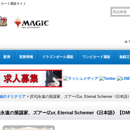
リング カード通販サイト
新弾
更新情報
ドラゴンボール通販
ワンピカード通販
遊戯王
結のドミナリア
>
[EX]永遠の策謀家、ズアー/Zur, Eternal Schemer《日本
X]永遠の策謀家、ズアー/Zur, Eternal Schemer《日本語》【D