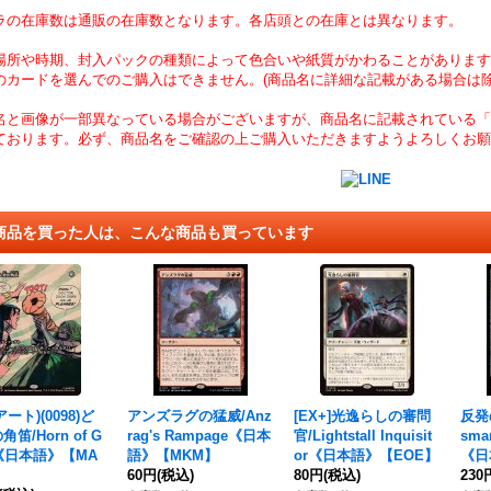
ラの在庫数は通販の在庫数となります。各店頭との在庫とは異なります。
場所や時期、封入パックの種類によって色合いや紙質がかわることがあります
のカードを選んでのご購入はできません。(商品名に詳細な記載がある場合は除
名と画像が一部異なっている場合がございますが、商品名に記載されている「
ております。必ず、商品名をご確認の上ご購入いただきますようよろしくお願
商品を買った人は、こんな商品も買っています
ート)(0098)ど
アンズラグの猛威/Anz
[EX+]光逸らしの審問
反発
笛/Horn of G
rag's Rampage《日本
官/Lightstall Inquisit
sman
d《日本語》【MA
語》【MKM】
or《日本語》【EOE】
《日
60円
(税込)
80円
(税込)
230