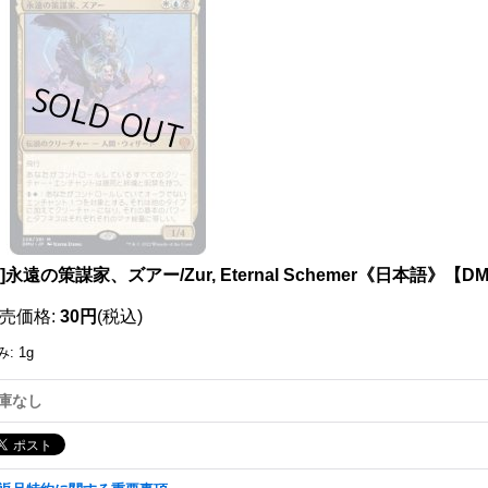
111340720001
X]永遠の策謀家、ズアー/Zur, Eternal Schemer《日本語》【D
売価格
:
30円
(税込)
み
:
1g
庫なし