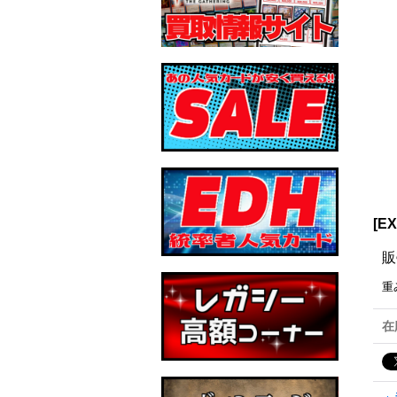
[E
販
重
在