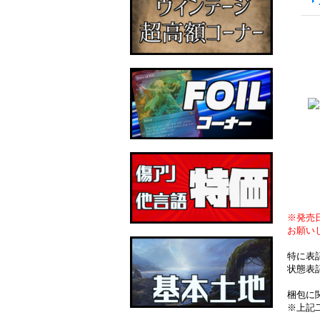
※発売
お願い
特に表
状態表
梱包に
※上記