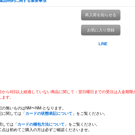
返品特約に関する重要事項
再入荷を知らせる
お気に入り登録
日から4日以上経過していない商品に関して：翌日曜日までの受注は入金期限
します。
記の無いものはNM〜NM-となります。
記に関しては「
カードの状態表記について
」をご覧ください。
関しては「
カードの梱包方法について
」をご覧ください。
二点は初めてご購入の方は必ずご確認くださいませ。