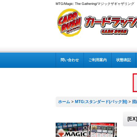
MTG/Magic: The Gathering/マジックザギャザ
問い合わせ
ご利用案内
状態表記
ホーム
>
MTG:スタンダード(パック別)
>
団
[E