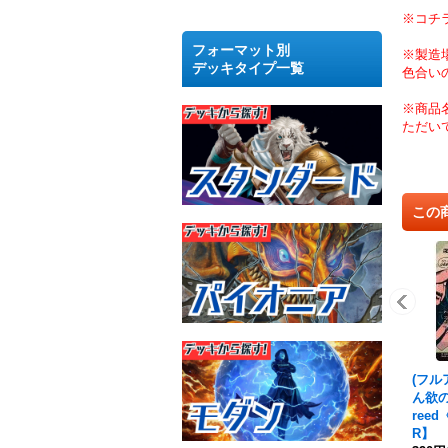
※コチ
フォーマット別
※製造
デッキタイプ一覧
色合い
※商品
ただい
この
(フルア
ん欲の角
ree
R】