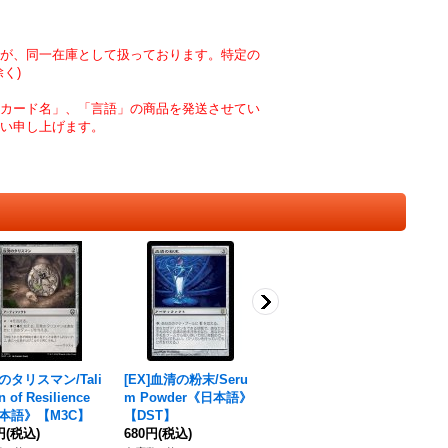
が、同一在庫として扱っております。特定の
く)
カード名」、「言語」の商品を発送させてい
い申し上げます。
のタリスマン/Tali
[EX]血清の粉末/Seru
センの三つ子/Sen Tri
 of Resilience
m Powder《日本語》
plets《日本語》【2X
本語》【M3C】
【DST】
M】
円
(税込)
680円
(税込)
190円
(税込)