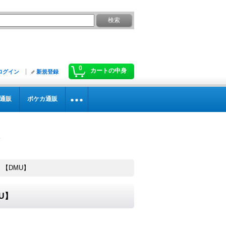
0
カートの中身
ログイン
新規登録
通販
ポケカ通販
語》【DMU】
MU】