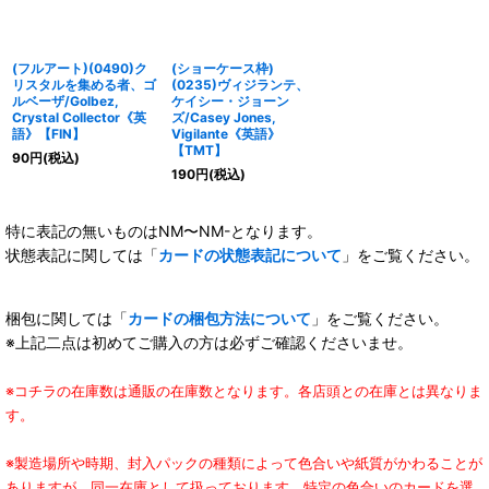
(フルアート)(0490)ク
(ショーケース枠)
リスタルを集める者、ゴ
(0235)ヴィジランテ、
ルベーザ/Golbez,
ケイシー・ジョーン
Crystal Collector《英
ズ/Casey Jones,
語》【FIN】
Vigilante《英語》
【TMT】
90
円
(税込)
190
円
(税込)
特に表記の無いものはNM〜NM-となります。
状態表記に関しては「
カードの状態表記について
」をご覧ください。
梱包に関しては「
カードの梱包方法について
」をご覧ください。
※上記二点は初めてご購入の方は必ずご確認くださいませ。
※コチラの在庫数は通販の在庫数となります。各店頭との在庫とは異なりま
す。
※製造場所や時期、封入パックの種類によって色合いや紙質がかわることが
ありますが、同一在庫として扱っております。特定の色合いのカードを選