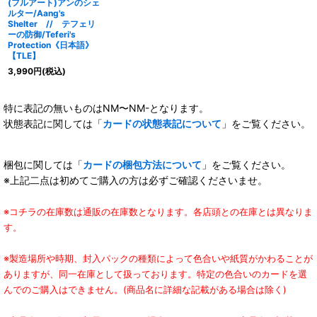
(フルアート)アンのシェ
ルター/Aang's
Shelter // テフェリ
ーの防御/Teferi's
Protection《日本語》
【TLE】
3,990
円
(税込)
特に表記の無いものはNM〜NM-となります。
状態表記に関しては「
カードの状態表記について
」をご覧ください。
梱包に関しては「
カードの梱包方法について
」をご覧ください。
※上記二点は初めてご購入の方は必ずご確認くださいませ。
※コチラの在庫数は通販の在庫数となります。各店頭との在庫とは異なりま
す。
※製造場所や時期、封入パックの種類によって色合いや紙質がかわることが
ありますが、同一在庫として扱っております。特定の色合いのカードを選
んでのご購入はできません。(商品名に詳細な記載がある場合は除く)