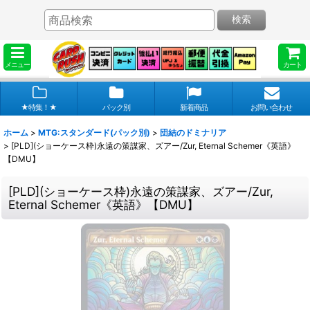
検索
メニュー
カート
★特集！★
パック別
新着商品
お問い合わせ
ホーム
>
MTG:スタンダード(パック別)
>
団結のドミナリア
>
[PLD](ショーケース枠)永遠の策謀家、ズアー/Zur, Eternal Schemer《英語》
【DMU】
[PLD](ショーケース枠)永遠の策謀家、ズアー/Zur,
Eternal Schemer《英語》【DMU】