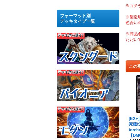
※コチ
フォーマット別
※製造
デッキタイプ一覧
色合い
※商品
ただい
この
[EX
死蔵/Sh
tor
【DM