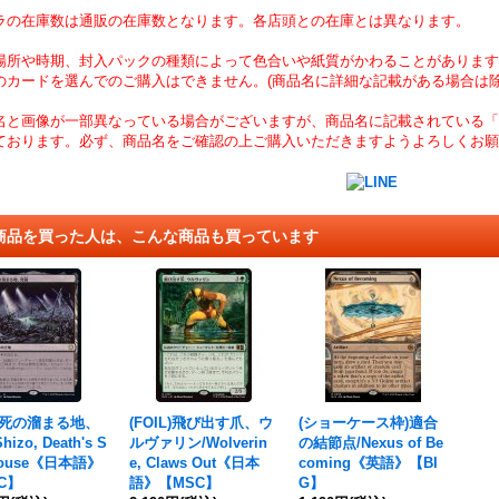
ラの在庫数は通販の在庫数となります。各店頭との在庫とは異なります。
場所や時期、封入パックの種類によって色合いや紙質がかわることがあります
のカードを選んでのご購入はできません。(商品名に詳細な記載がある場合は除
名と画像が一部異なっている場合がございますが、商品名に記載されている「
ております。必ず、商品名をご確認の上ご購入いただきますようよろしくお願
商品を買った人は、こんな商品も買っています
+]死の溜まる地、
(FOIL)飛び出す爪、ウ
(ショーケース枠)適合
izo, Death's S
ルヴァリン/Wolverin
の結節点/Nexus of Be
ehouse《日本語》
e, Claws Out《日本
coming《英語》【BI
C】
語》【MSC】
G】