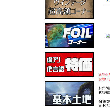
※発売
お願い
特に表
状態表
梱包に
※上記