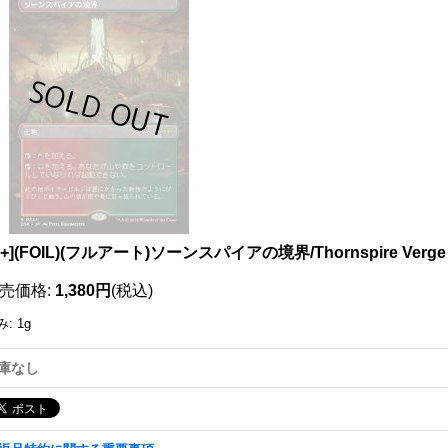
111628755001
X+](FOIL)(フルアート)ソーンスパイアの境界/Thornspire Ve
売価格
:
1,380円
(税込)
み
:
1g
庫なし