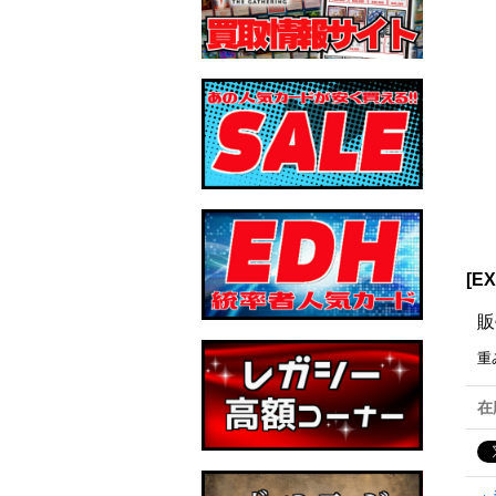
[E
販
重
在