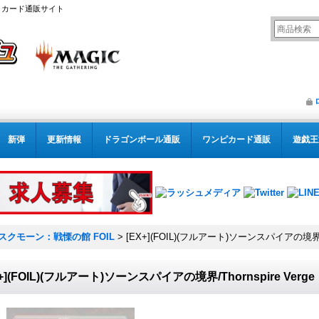
リング カード通販サイト
新弾
更新情報
ドラゴンボール通販
ワンピカード通販
遊戯王
スクモーン：戦慄の館 FOIL
>
[EX+](FOIL)(フルアート)ソーンスパイアの境界/T
X+](FOIL)(フルアート)ソーンスパイアの境界/Thornspire Ve