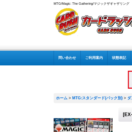
MTG/Magic: The Gathering/マジックザギャザ
問い合わせ
ご利用案内
状態表記
ホーム
>
MTG:スタンダード(パック別)
>
ダ
[E