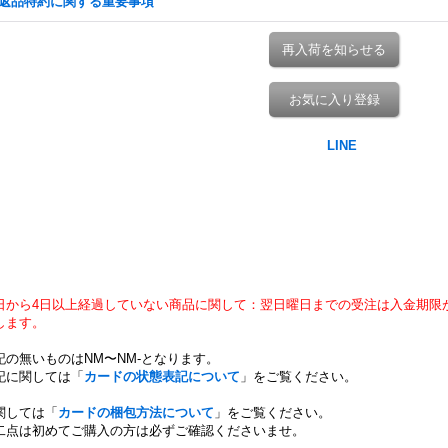
返品特約に関する重要事項
再入荷を知らせる
お気に入り登録
日から4日以上経過していない商品に関して：翌日曜日までの受注は入金期限
します。
記の無いものはNM〜NM-となります。
記に関しては「
カードの状態表記について
」をご覧ください。
関しては「
カードの梱包方法について
」をご覧ください。
二点は初めてご購入の方は必ずご確認くださいませ。