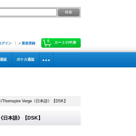
0
カートの中身
ログイン
新規登録
通販
ポケカ通販
hornspire Verge《日本語》【DSK】
rge《日本語》【DSK】