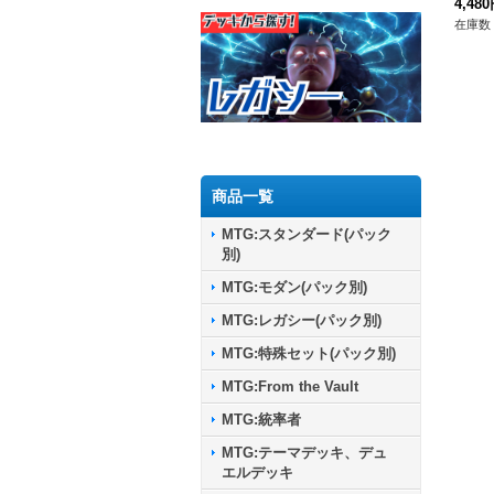
4,48
在庫数 
商品一覧
MTG:スタンダード(パック
別)
MTG:モダン(パック別)
MTG:レガシー(パック別)
MTG:特殊セット(パック別)
MTG:From the Vault
MTG:統率者
MTG:テーマデッキ、デュ
エルデッキ