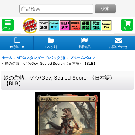
検索
メニュー
カート
★特集！★
パック別
新着商品
お問い合わせ
ホーム
>
MTG:スタンダード(パック別)
>
ブルームバロウ
>
鱗の焦熱、ゲヴ/Gev, Scaled Scorch《日本語》【BLB】
鱗の焦熱、ゲヴ/Gev, Scaled Scorch《日本語》
【BLB】