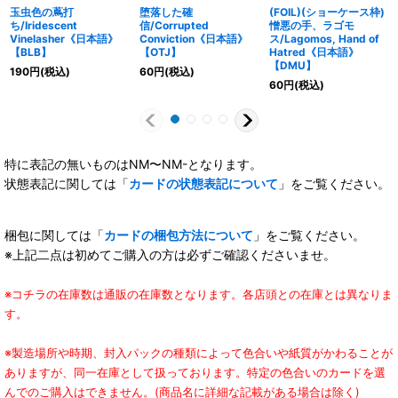
玉虫色の蔦打
堕落した確
(FOIL)(ショーケース枠)
ち/Iridescent
信/Corrupted
憎悪の手、ラゴモ
Vinelasher《日本語》
Conviction《日本語》
ス/Lagomos, Hand of
【BLB】
【OTJ】
Hatred《日本語》
【DMU】
190
円
(税込)
60
円
(税込)
60
円
(税込)
特に表記の無いものはNM〜NM-となります。
状態表記に関しては「
カードの状態表記について
」をご覧ください。
梱包に関しては「
カードの梱包方法について
」をご覧ください。
※上記二点は初めてご購入の方は必ずご確認くださいませ。
※コチラの在庫数は通販の在庫数となります。各店頭との在庫とは異なりま
す。
※製造場所や時期、封入パックの種類によって色合いや紙質がかわることが
ありますが、同一在庫として扱っております。特定の色合いのカードを選
んでのご購入はできません。(商品名に詳細な記載がある場合は除く)