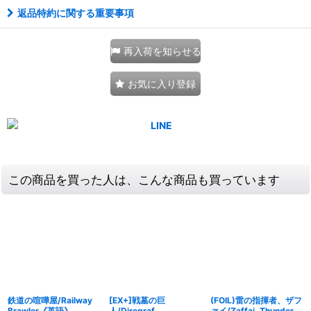
返品特約に関する重要事項
再入荷を知らせる
お気に入り登録
この商品を買った人は、こんな商品も買っています
鉄道の喧嘩屋/Railway
[EX+]戦墓の巨
(FOIL)雷の指揮者、ザフ
Brawler《英語》
人/Diregraf
ァイ/Zaffai, Thunder