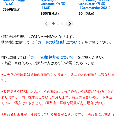
【OTJ】
Colossus《英語》
Conductor《英語》
【SOI】
【Commander 2021】
790
円
(税込)
980
円
(税込)
90
円
(税込)
特に表記の無いものはNM〜NM-となります。
状態表記に関しては「
カードの状態表記について
」をご覧ください。
梱包に関しては「
カードの梱包方法について
」をご覧ください。
※上記二点は初めてご購入の方は必ずご確認くださいませ。
※コチラの在庫数は通販の在庫数となります。各店頭との在庫とは異なりま
す。
※製造場所や時期、封入パックの種類によって色合いや紙質がかわることが
ありますが、同一在庫として扱っております。特定の色合いのカードを選
んでのご購入はできません。(商品名に詳細な記載がある場合は除く)
※商品名と画像が一部異なっている場合がございますが、商品名に記載され