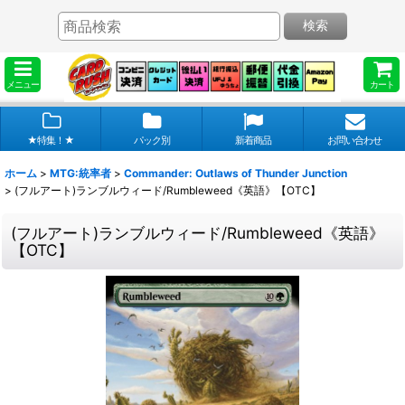
検索
メニュー
カート
★特集！★
パック別
新着商品
お問い合わせ
ホーム
>
MTG:統率者
>
Commander: Outlaws of Thunder Junction
>
(フルアート)ランブルウィード/Rumbleweed《英語》【OTC】
(フルアート)ランブルウィード/Rumbleweed《英語》
【OTC】